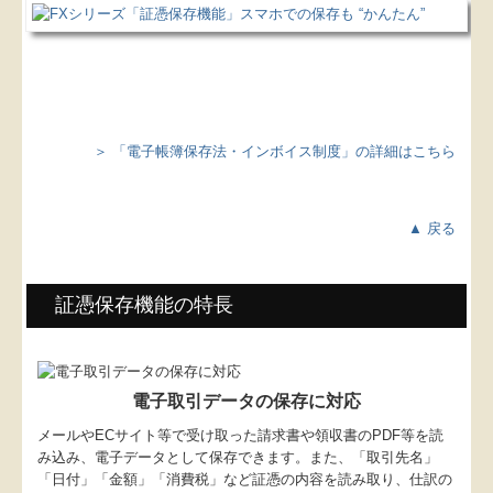
FX農業会計
証憑保存機能
小規模企業共済制度
＞ 「電子帳簿保存法・インボイス制度」の詳細はこちら
中小企業倒産防止共済制度
中小企業退職金共済制度
▲ 戻る
国の共済制度活用コーナー
証憑保存機能の特長
経営者の四季
個人情報保護方針
電子取引データの保存に対応
メールやECサイト等で受け取った請求書や領収書のPDF等を読
み込み、電子データとして保存できます。また、「取引先名」
「日付」「金額」「消費税」など証憑の内容を読み取り、仕訳の