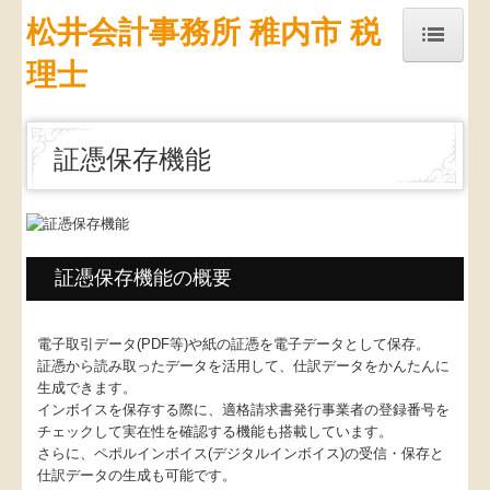
松井会計事務所 稚内市 税
理士
トップページ
事務所紹介
証憑保存機能
経営理念
求人情報
交通案内
証憑保存機能の概要
定額減税
電子取引データ(PDF等)や紙の証憑を電子データとして保存。
よくある質問
証憑から読み取ったデータを活用して、仕訳データをかんたんに
生成できます。
お問合せ
インボイスを保存する際に、適格請求書発行事業者の登録番号を
チェックして実在性を確認する機能も搭載しています。
TKCのFinTechサービス
さらに、ペポルインボイス(デジタルインボイス)の受信・保存と
仕訳データの生成も可能です。