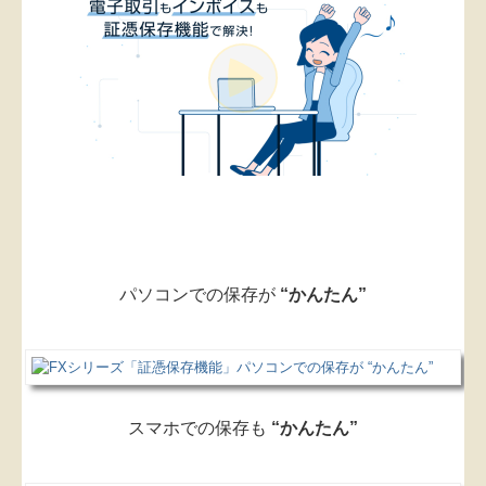
税務Q&A
社長メニューASP版
TKCシステムQ&A
社会福祉法人会計Q&A
経営革新等支援機関とは
経営改善オンデマンド講座
パソコンでの保存が
“かんたん”
サイバーセキュリティ
黒字決算に役立つTKCシステム
円滑な事業承継を支援
スマホでの保存も
“かんたん”
事業承継支援のご案内
リンク集