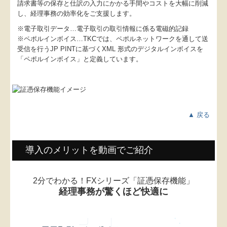
請求書等の保存と仕訳の入力にかかる手間やコストを大幅に削減
FXクラウドシリーズ
し、経理事務の効率化をご支援します。
FX4クラウド
※電子取引データ…電子取引の取引情報に係る電磁的記録
※ペポルインボイス…TKCでは、ペポルネットワークを通して送
DAIC2クラウド
受信を行うJP PINTに基づくXML 形式のデジタルインボイスを
「ペポルインボイス」と定義しています。
社会福祉法人の皆様へ
補助金・助成金・融資情報
関与先向け融資商品ご紹介
▲ 戻る
経営者お役立ち情報
導入のメリットを動画でご紹介
スマート業績確認機能
経営者オススメ情報
2分でわかる！FXシリーズ「証憑保存機能」
経理事務が驚くほど快適に
Q&A経営相談
税務カレンダー