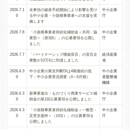
経営革新等支援機関とは
2026.7.1
全東信の破産手続開始により影響を受け
中小企業
0
る中小企業・小規模事業者への支援を実
庁
施します
経営改善計画の策定支援
2026.7.8
「小規模事業者持続化補助金＜共同・協
中小企業
経営改善オンデマンド講座
業型＞（第3回）」の公募要領を公開し
庁
ました
2026.7.7
「パートナーシップ構築宣言」の宣言企
経済産業
業数が10万社に到達しました
省
2026.6.3
中小企業の業況判断DIは4期連続の低
中小企業
0
下：中小企業景況調査（4～6月期）
基盤整備
機構
2026.6.3
新事業進出・ものづくり商業サービス補
中小企業
0
助金の第1回公募要領を公開しました
庁
2026.6.3
「小規模事業者持続化補助金＜一般型・
中小企業
0
災害支援枠＞（10次）」の公募要領を
庁
公開しました