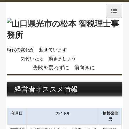
ホーム
お知らせ
時代の変化が 起きています
気付いたら
動きましょう
事務所紹介
失敗を畏れずに 前向きに
経営理念
交通案内
経営者オススメ情報
スタッフ紹介
業務案内
年月日
タイトル
情報発信
元
セミナー案内