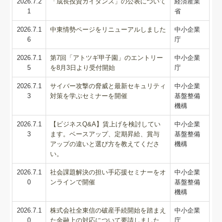
2026.7.2
「成長投資ガイダンス」の公表について
経済産業
1
省
リンク集
2026.7.1
中東情勢ページをリニューアルしました
中小企業
お問合せ
6
庁
2026.7.1
第7回「アトツギ甲子園」のエントリー
中小企業
FX4クラウド
5
を8月3日より受付開始
庁
病院・診療所の皆様へ
2026.7.1
サイバー攻撃の脅威と最新セキュリティ
中小企業
3
対策を学ぶセミナーを開催
基盤整備
社会福祉法人の皆様へ
機構
2026.7.1
【ビジネスQ&A】賃上げを検討してい
中小企業
補助金・助成金・融資情報
3
ます。ベースアップ、定期昇給、賞与
基盤整備
アップの違いと選び方を教えてくださ
機構
関与先向け融資商品ご紹介
い。
経営者お役立ち情報
2026.7.1
社会課題解決の担い手応援セミナーをオ
中小企業
0
ンラインで開催
基盤整備
機構
TKCシステムQ&A
2026.7.1
株式会社全東信の破産手続開始を踏まえ
中小企業
社会福祉法人会計Q&A
0
た金融上の対応について要請しました
庁