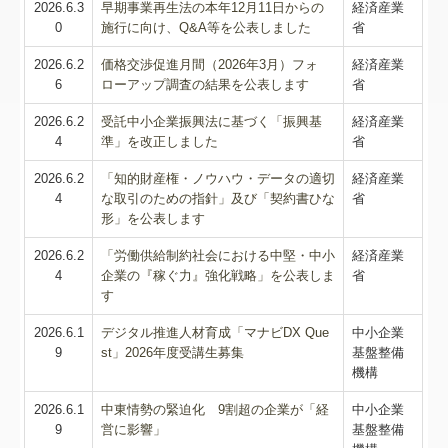
2026.6.3
早期事業再生法の本年12月11日からの
経済産業
0
施行に向け、Q&A等を公表しました
省
2026.6.2
価格交渉促進月間（2026年3月）フォ
経済産業
6
ローアップ調査の結果を公表します
省
2026.6.2
受託中小企業振興法に基づく「振興基
経済産業
4
準」を改正しました
省
2026.6.2
「知的財産権・ノウハウ・データの適切
経済産業
4
な取引のための指針」及び「契約書ひな
省
形」を公表します
2026.6.2
「労働供給制約社会における中堅・中小
経済産業
4
企業の『稼ぐ力』強化戦略」を公表しま
省
す
2026.6.1
デジタル推進人材育成「マナビDX Que
中小企業
9
st」2026年度受講生募集
基盤整備
機構
2026.6.1
中東情勢の緊迫化 9割超の企業が「経
中小企業
9
営に影響」
基盤整備