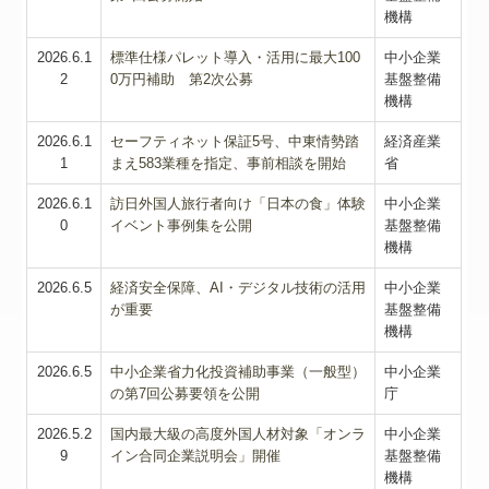
機構
2026.6.1
標準仕様パレット導入・活用に最大100
中小企業
2
0万円補助 第2次公募
基盤整備
機構
2026.6.1
セーフティネット保証5号、中東情勢踏
経済産業
1
まえ583業種を指定、事前相談を開始
省
2026.6.1
訪日外国人旅行者向け「日本の食」体験
中小企業
0
イベント事例集を公開
基盤整備
機構
2026.6.5
経済安全保障、AI・デジタル技術の活用
中小企業
が重要
基盤整備
機構
2026.6.5
中小企業省力化投資補助事業（一般型）
中小企業
の第7回公募要領を公開
庁
2026.5.2
国内最大級の高度外国人材対象「オンラ
中小企業
9
イン合同企業説明会」開催
基盤整備
機構