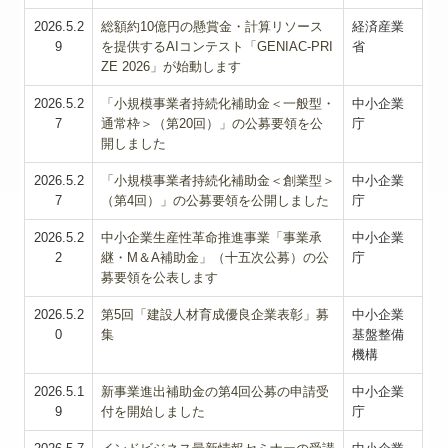
2026.5.2
総額約10億円の懸賞金・計算リソース
経済産業
9
を提供するAIコンテスト「GENIAC-PRI
省
ZE 2026」が始動します
2026.5.2
「小規模事業者持続化補助金＜一般型・
中小企業
7
通常枠＞（第20回）」の公募要領を公
庁
開しました
2026.5.2
「小規模事業者持続化補助金＜創業型＞
中小企業
7
（第4回）」の公募要領を公開しました
庁
2026.5.2
中小企業生産性革命推進事業「事業承
中小企業
2
継・M＆A補助金」（十五次公募）の公
庁
募要領を公表します
2026.5.2
第5回「建設人材育成優良企業表彰」募
中小企業
0
集
基盤整備
機構
2026.5.1
新事業進出補助金の第4回公募の申請受
中小企業
9
付を開始しました
庁