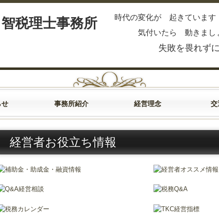
時代の変化が 起きていま
気付いたら
動きまし
失敗を畏れずに 
らせ
事務所紹介
経営理念
交
経営者お役立ち情報