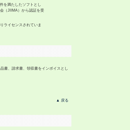
要件を満たしたソフトとし
（JIIMA）から認証を受
りライセンスされていま
納品書、請求書、領収書をインボイスとし
▲ 戻る