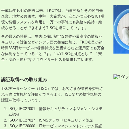
平成15年10月の開設以来、TKCでは、当事務所とその関与先
企業、地方公共団体、中堅・大企業が、安全かつ安心なICT環
境で情報システムを利用し、万一の事態にも業務を維持・継
続させることができるようTISCを運営しています。
その最大の特長は、災害に強い堅牢な建物や最高度の情報セ
キュリティ対策などインフラ面の整備に加え、TKC社員が24
時間365日サービスの稼働状況を監視するなど運用面でも万全
な体制をとっていることです。このTISCを拠点として、“ 安
全・安心・便利”なクラウドサービスを提供しています。
認証取得への取り組み
TKCデータセンター（TISC）では、お客さまが業務を委託さ
れる際に客観的な評価ができるよう、ISOなどの標準規格の
認証を取得しています。
ISO／IEC27001：情報セキュリティマネジメントシステ
ム認証
ISO／IEC27017：ISMSクラウドセキュリティ認証
ISO／IEC20000：ITサービスマネジメントシステム認証