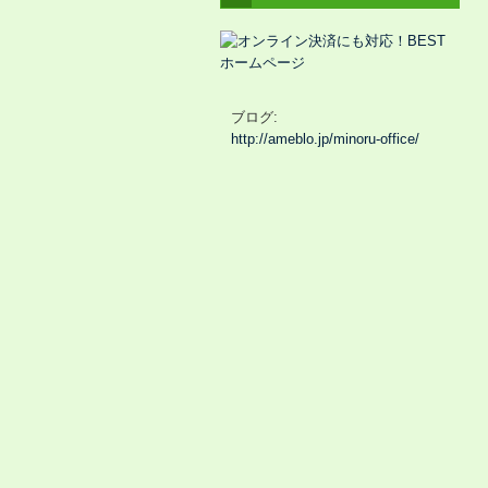
ブログ:
http://ameblo.jp/minoru-office/