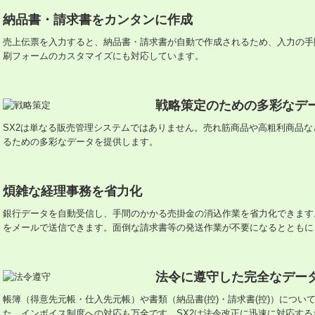
納品書・請求書をカンタンに作成
売上伝票を入力すると、納品書・請求書が自動で作成されるため、入力の手
刷フォームのカスタマイズにも対応しています。
戦略策定のための多彩なデ
SX2は単なる販売管理システムではありません。売れ筋商品や高粗利商品
るための多彩なデータを提供します。
煩雑な経理事務を省力化
銀行データを自動受信し、手間のかかる売掛金の消込作業を省力化できます
をメールで送信できます。面倒な請求書等の発送作業が不要になるとともに
法令に遵守した完全なデー
帳簿（得意先元帳・仕入先元帳）や書類（納品書(控)・請求書(控)）につい
た、インボイス制度への対応も万全です。SX2は法令改正に迅速に対応す