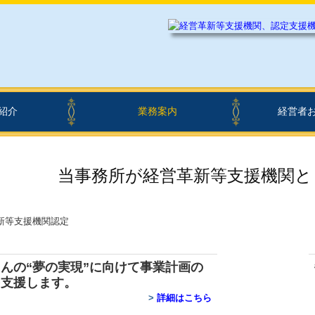
紹介
業務案内
経営者
病院・診療所の皆様へ
社会福祉法人の皆様へ
社会福祉法人の新制度対応
経営革新等支援機関とは
FX4クラウド
マイナンバー制度への対応
経営改善オンデマンド講座
TKCのFinTechサービス
円満な相続・事業承継を支援
毎月、貴社を訪問します
創業の夢をお手伝いします
書面添付制度のご紹介
経営者オスス
補助金・助成
関与先向け融
Q&A経営相談
税務カレンダ
税務Q&A
TKCシステムQ
社会福祉法人会
当事務所が経営革新等支援機関と
んの“夢の実現”に向けて
事業計画の
を支援します。
>
詳細はこちら