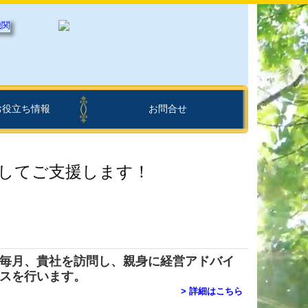
お役立ち情報
お問合せ
メ情報
金・融資情報
資商品ご紹介
ー
&A
計Q&A
個人情報保護法について
してご支援します！
毎月、貴社を訪問し、親身に経営アドバイ
スを行います。
>
詳細はこちら