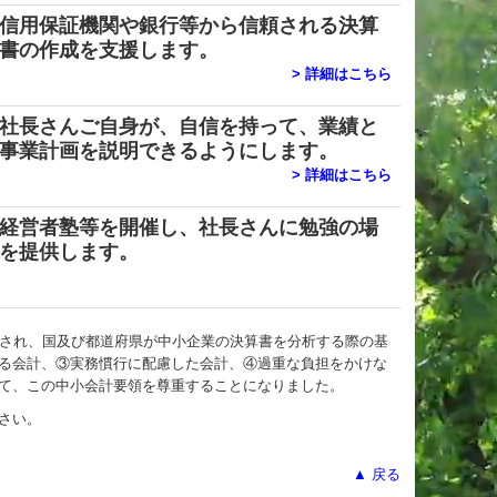
信用保証機関や銀行等から信頼される決算
書の作成を支援します。
>
詳細はこちら
社長さんご自身が、自信を持って、業績と
事業計画を説明できるようにします。
>
詳細はこちら
経営者塾等を開催
し、
社長さんに勉強の場
を提供します。
表され、国及び都道府県が中小企業の決算書を分析する際の基
る会計、③実務慣行に配慮した会計、④過重な負担をかけな
て、この中小会計要領を尊重することになりました。
さい。
▲ 戻る