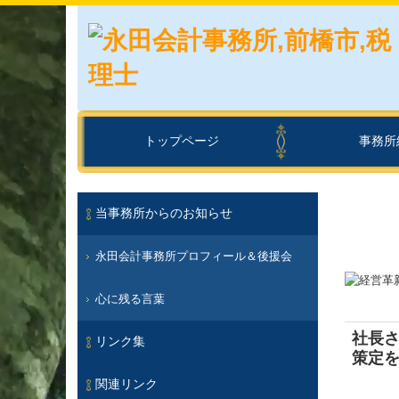
トップページ
事務所
経営理念
交通案内
セミナー案内
当事務所からのお知らせ
永田会計事務所プロフィール＆後援会
心に残る言葉
社長さ
リンク集
策定
関連リンク