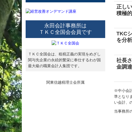
正しい
積極
永田会計事務所は
ＴＫＣ全国会会員です
TKC
を分
ＴＫＣ全国会は、租税正義の実現をめざし
社長
関与先企業の永続的繁栄に奉仕するわが国
最大級の職業会計人集団です。
金調
関東信越税理士会所属
※中小会
準となり
い会計、
当事務所