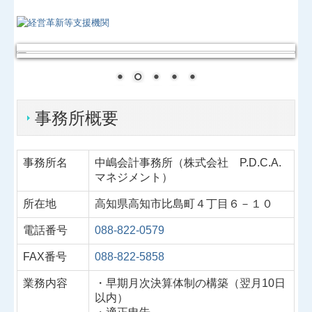
お問合せ
円滑な事業承継を支援
FX4クラウド
事務所概要
経営者オススメ情報
社会福祉法人の皆様へ
事務所名
中嶋会計事務所（株式会社 P.D.C.A.
マネジメント）
補助金・助成金・融資情報
所在地
高知県高知市比島町４丁目６－１０
関与先向け融資商品ご紹介
電話番号
088-822-0579
経営者お役立ち情報
FAX番号
088-822-5858
Q&A経営相談
業務内容
・早期月次決算体制の構築（翌月10日
以内）
税務カレンダー