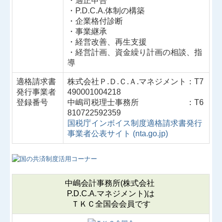
・適正申告
・P.D.C.A.体制の構築
・企業格付診断
税務Q&A
・事業継承
・経営改善、再生支援
個人情報に関する取扱い
・経営計画、資金繰り計画の相談、指
導
社長メニューASP版
適格請求書
株式会社Ｐ.Ｄ.Ｃ.Ａ.マネジメント：T7
TKCシステムQ&A
発行事業者
490001004218
登録番号
中嶋司税理士事務所 ：T6
社会福祉法人会計Q&A
810722592359
国税庁インボイス制度適格請求書発行
経営革新等支援機関とは
事業者公表サイト (nta.go.jp)
経営改善オンデマンド講座
早期経営改善計画の策定支援
中嶋会計事務所(株式会社
P.D.C.A.マネジメント)
は
求人情報
ＴＫＣ全国会会員です