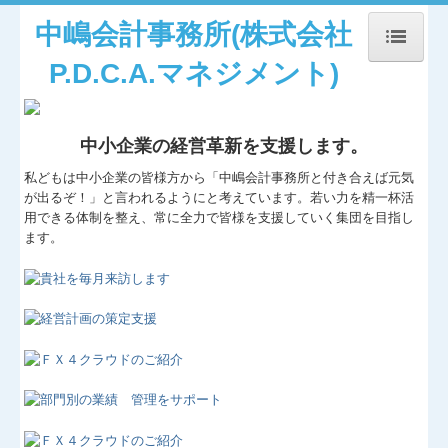
中嶋会計事務所(株式会社
P.D.C.A.マネジメント)
トップページ
お知らせ
中小企業の経営革新を支援します。
事務所紹介
私どもは中小企業の皆様方から「中嶋会計事務所と付き合えば元気
が出るぞ！」と言われるようにと考えています。若い力を精一杯活
用できる体制を整え、常に全力で皆様を支援していく集団を目指し
経営理念
ます。
交通案内
業務案内
セミナー案内
関連リンク集
リンク集