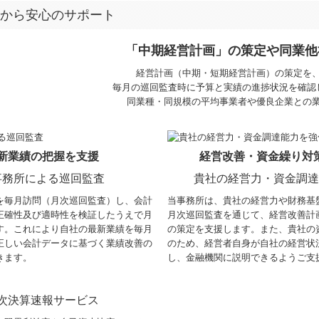
から安心のサポート
「中期経営計画」の策定や同業他
経営計画（中期・短期経営計画）の策定を
毎月の巡回監査時に予算と実績の進捗状況を確認
同業種・同規模の平均事業者や優良企業との
新業績の把握を支援
経営改善・資金繰り対
事務所による巡回監査
貴社の経営力・資金調
を毎月訪問（月次巡回監査）し、会計
当事務所は、貴社の経営力や財務基
正確性及び適時性を検証したうえで月
月次巡回監査を通じて、経営改善計
す。これにより自社の最新業績を毎月
の策定を支援します。また、貴社の
正しい会計データに基づく業績改善の
のため、経営者自身が自社の経営状
きます。
し、金融機関に説明できるようご支
次決算速報サービス