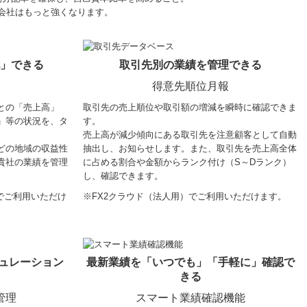
会社はもっと強くなります。
化」できる
取引先別の業績を管理できる
理
得意先順位月報
との「売上高」
取引先の売上順位や取引額の増減を瞬時に確認できま
」等の状況を、タ
す。
売上高が減少傾向にある取引先を注意顧客として自動
どの地域の収益性
抽出し、お知らせします。また、取引先を売上高全体
貴社の業績を管理
に占める割合や金額からランク付け（S～Dランク）
し、確認できます。
でご利用いただけ
※FX2クラウド（法人用）でご利用いただけます。
ミュレーション
最新業績を「いつでも」「手軽に」確認で
きる
管理
スマート業績確認機能