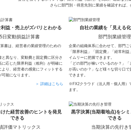
さらに部門別・得意先別に業績を確認すれば、
な利益・売上がズバリとわかる
自社の業績を「見える
65日変動損益計算書
部門別業績管
計算書は、経営者の業績管理のための
企業の組織体系に合わせて、部門ご
。
「限界利益」「固定費」「経常利益
書と異なり、変動費と固定費に区分さ
イムリーに把握できます。
高に応じた限界利益（粗利）が明確に
「どの部門が稼いでいるのか？」「
により、経営者の感覚にフィットする
が高いのか？」など様々な切り口で
が可能になります。
できます。
＞ 詳細はこちら
※
FX2クラウド（法人用・個人用）
ます。
向けた経営改善のヒントを発見
黒字決算(当期着地点)をシ
できる
できる
績評価マトリックス
当期決算の先行き