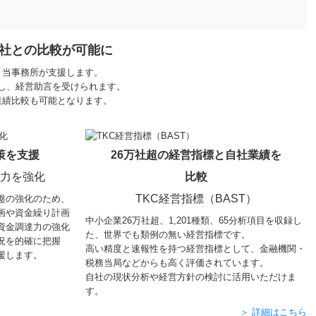
社との比較が可能に
、当事務所が支援します。
し、経営助言を受けられます。
業績比較も可能となります。
策を支援
26万社超の経営指標と自社業績を
達力を強化
比較
TKC経営指標（BAST）
盤の強化のため、
画や資金繰り計画
中小企業26万社超、
1,201
種類、65分析項目を収録し
資金調達力の強化
た、世界でも類例の無い経営指標です。
況を的確に把握
高い精度と速報性を持つ経営指標として、金融機関・
援します。
税務当局などからも高く評価されています。
自社の現状分析や経営方針の検討に活用いただけま
す。
＞ 詳細はこちら