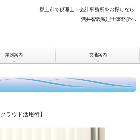
郡上市
で
税理士
・
会計事務所をお探しなら
酒井智義税理士事
務所へ
業務案内
交通案内
Xクラウド活用術】