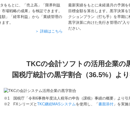
ータをもとに、「売上高」「限界利益
最新実績をもとに未経過月の予測を
・市場戦略の成果」を検証できます。
目標金額を算出します。黒字決算を
益額」「経常利益」から「業績管理の
クションプラン（打ち手）を早期に
きます。
黒字決算に向けた先行き管理の"入り
ださい。
＞ 詳細はこちら
TKCの会計ソフトの活用企業の黒
国税庁統計の黒字割合（36.5%）
※1 国税庁「令和6事務年度法人税等の申告（課税）事績の概要」より引
※2 FXシリーズと
TKC継続MASシステム
を使用し、「
書面添付
」を実施