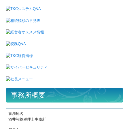
月次決算速報サービス
電帳法・インボイス最新情報
証憑保存機能
国の共済制度活用コーナー
経営革新等支援機関とは
補助金・助成金・融資情報
社会福祉法人の皆様へ
事務所概要
リンク集
事務所名
お問合せ
酒井智義税理士事務所