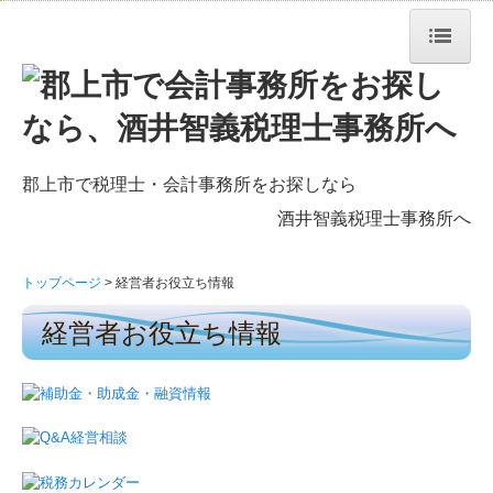
トップページ
事務所紹介
郡上市
で
税理士
・
会計事務所をお探しなら
経営理念
酒井智義税理士事
務所へ
業務案内
トップページ
経営者お役立ち情報
交通案内
経営者お役立ち情報
経営者お役立ち情報
関与先向け融資商品ご紹介
TKCシステムのご紹介
FXクラウドシリーズ