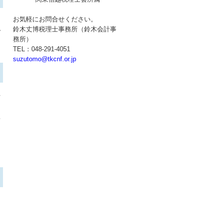
お気軽にお問合せください。
鈴木丈博税理士事務所（鈴木会計事
ガ
務所）
TEL：048-291-4051
suzutomo@tkcnf.or.jp
与
て
準
は