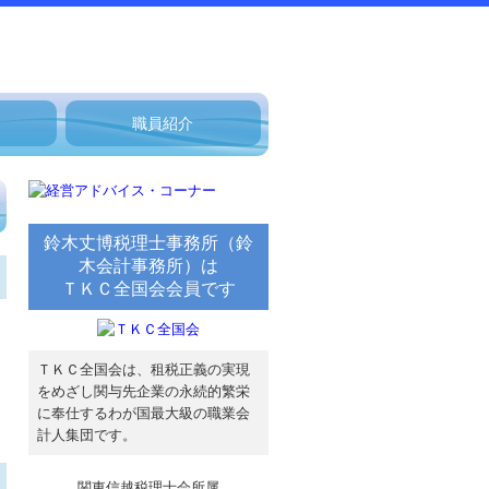
職員紹介
鈴木丈博税理士事務所（鈴
木会計事務所）は
ＴＫＣ全国会会員です
ＴＫＣ全国会は、租税正義の実現
をめざし関与先企業の永続的繁栄
に奉仕するわが国最大級の職業会
計人集団です。
関東信越税理士会所属