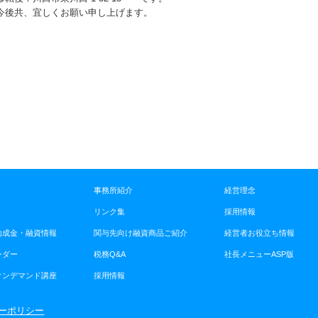
今後共、宜しくお願い申し上げます。
事務所紹介
経営理念
リンク集
採用情報
助成金・融資情報
関与先向け融資商品ご紹介
経営者お役立ち情報
ンダー
税務Q&A
社長メニューASP版
オンデマンド講座
採用情報
ーポリシー