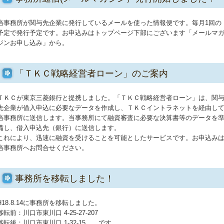
当事務所が関与先企業に発行しているメールを使った情報便です。毎月1回の
予定で発行予定です。お申込みはトップページ下部にございます「メールマ
ジンお申し込み」から。
「ＴＫＣ戦略経営者ローン」のご案内
ＴＫＣが東京三菱銀行と提携しました。「ＴＫＣ戦略経営者ローン」は、関
先企業が借入申込に必要なデータを作成し、ＴＫＣイントラネットを経由し
当事務所に送信します。当事務所にて融資審査に必要な決算書等のデータを
備し、借入申込先（銀行）に送信します。
これにより、迅速に融資を受けることを可能としたサービスです。お申込み
当事務所へお問合せください。
事務所を移転しました！
H18.8.14に事務所を移転しました。
移転前：川口市東川口 4-25-27-207
移転後：川口市東川口 1-32-15 です。