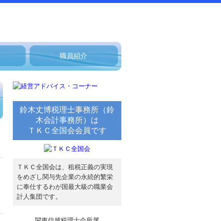
職員紹介
鈴木丈博税理士事務所（鈴
木会計事務所）は
ＴＫＣ全国会会員です
ＴＫＣ全国会は、租税正義の実現
をめざし関与先企業の永続的繁栄
に奉仕するわが国最大級の職業会
計人集団です。
関東信越税理士会所属