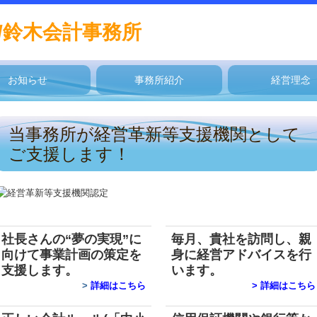
/鈴木会計事務所
お知らせ
事務所紹介
経営理念
当事務所が経営革新等支援機関として
ご支援します！
社長さんの“夢の実現”に
毎月、貴社を訪問し、親
向けて
事業計画の策定を
身に経営アドバイスを行
支援します。
います。
>
詳細はこちら
>
詳細はこちら