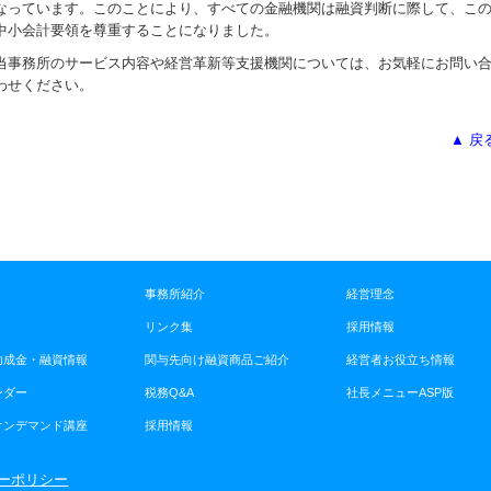
なっています。このことにより、すべての金融機関は融資判断に際して、こ
中小会計要領を尊重することになりました。
当事務所のサービス内容や経営革新等支援機関については、お気軽にお問い
わせください。
▲ 戻
事務所紹介
経営理念
リンク集
採用情報
助成金・融資情報
関与先向け融資商品ご紹介
経営者お役立ち情報
ンダー
税務Q&A
社長メニューASP版
オンデマンド講座
採用情報
ーポリシー