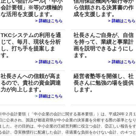
正しい会計ルール(「中小
信用保証機関や銀行等か
会計要領」※等)の積極的
ら信頼される決算書の作
な活用を支援します。
成を支援します。
>
詳細はこちら
>
詳細はこちら
TKCシステムの利用を通
社長さんご自身が、自信
じて、毎月、現状を分析
を持って、業績と事業計
し、打ち手を提案しま
画を説明できるようにし
す。
ます。
>
詳細はこちら
>
詳細はこちら
社長さんへの信頼が高ま
経営者塾等を開催
し、
社
るので、貴社の資金調達
長さんに勉強の場を提供
力が向上します。
します。
>
詳細はこちら
※中小会計要領（「中小企業の会計に関する基本要領」）は、平成24年２月
日に公表され、国及び都道府県が中小企業の決算書を分析する際の基準とな
ました。その目的は、中小企業の①経営判断に役立つ会計、②正しい報告を
る会計、③実務慣行に配慮した会計、④過重な負担をかけない会計、の４つ