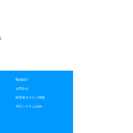
の
合
る
職員紹介
お問合せ
経営者オススメ情報
TKCシステムQ&A