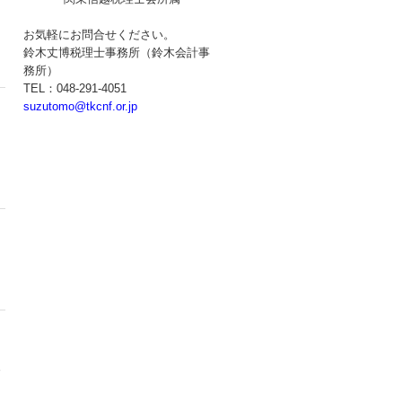
お気軽にお問合せください。
鈴木丈博税理士事務所（鈴木会計事
務所）
TEL：048-291-4051
suzutomo@tkcnf.or.jp
１
り
す
と