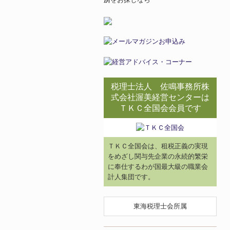
税理士法人 佐鳴事務所株
式会社渥美経営センターは
ＴＫＣ全国会会員です
ＴＫＣ全国会は、租税正義の実現
をめざし関与先企業の永続的繁栄
に奉仕するわが国最大級の職業会
計人集団です。
東海税理士会所属