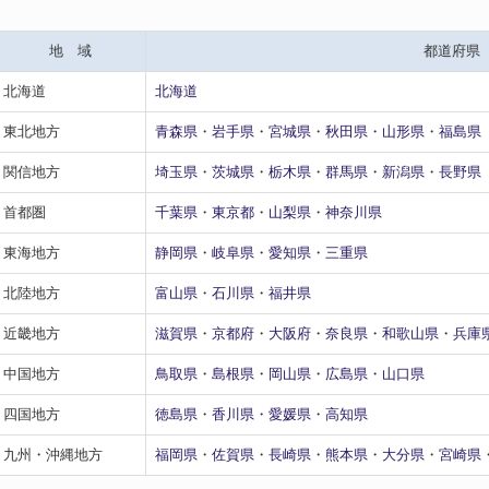
地 域
都道府県
北海道
北海道
東北地方
青森県
・
岩手県
・
宮城県
・
秋田県
・
山形県
・
福島県
関信地方
埼玉県
・
茨城県
・
栃木県
・
群馬県
・
新潟県
・
長野県
首都圏
千葉県
・
東京都
・
山梨県
・
神奈川県
東海地方
静岡県
・
岐阜県
・
愛知県
・
三重県
北陸地方
富山県
・
石川県
・
福井県
近畿地方
滋賀県
・
京都府
・
大阪府
・
奈良県
・
和歌山県
・
兵庫
中国地方
鳥取県
・
島根県
・
岡山県
・
広島県
・
山口県
四国地方
徳島県
・
香川県
・
愛媛県
・
高知県
九州・沖縄地方
福岡県
・
佐賀県
・
長崎県
・
熊本県
・
大分県
・
宮崎県