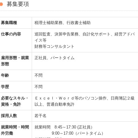
募集要項
募集職種
税理士補助業務、行政書士補助
仕事の内容
巡回監査、決算申告業務、自計化サポート、経営アドバ
イス等
財務等コンサルタント
雇用形態・就業
正社員、パートタイム
形態
年齢
不問
学歴
不問
必要なスキル・
Ｅｘｃｅｌ・Ｗｏｒｄ等のパソコン操作、日商簿記２級
資格・免許
以上、普通自動車免許
採用人数
若干名
就業時間・時間
就業時間 8:45～17:30 (正社員）
外労働
9:00～17:00（パートタイム）