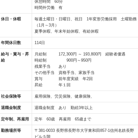
休憩時間 60分
時間外労働 有
休日・休暇
毎週土曜日・日曜日、祝日 1年変形労働採用 土曜勤務
（1月～3月）
夏季休暇、年末年始休暇、有給休暇
年間休日数
114日
給与・賞与・昇
月給制 172,300円 ～ 193,800円 経験者優遇
給
時給制 900円～950円
残業手当 あり
その他手当 資格手当、家族手当
賞与 前年度実績 年2回
昇給 年１回
社会保険等
雇用保険、労災保険、健康保険、
退職金制度
退職金制度 あり 勤続3年以上
定年制、再雇用
定年 60歳 再雇用 65歳まで
勤務場所等
〒381-0033 長野県長野市大字東和田857-1信州名鉄長野
ビル５階