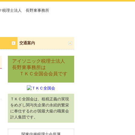
ク税理士法人 長野東事務所
交通案内
アイソニック税理士法人
長野東事務所は
ＴＫＣ全国会会員です
ＴＫＣ全国会は、租税正義の実現
をめざし関与先企業の永続的繁栄
て
に奉仕するわが国最大級の職業会
計人集団です。
関東信越税理士会所属