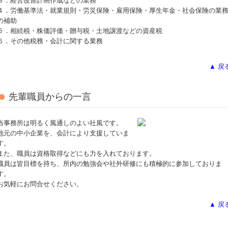
３．経営改善計画作成などの業務
４．労働基準法・就業規則・労災保険・雇用保険・厚生年金・社会保険の業
の補助
５．相続税・株価評価・贈与税・土地譲渡などの資産税
６．その他税務・会計に関する業務
▲ 戻
先輩職員からの一言
当事務所は明るく風通しのよい社風です。
地元の中小企業を、会計により支援していま
す。
また、職員は資格取得などにも力を入れております。
職員は皆目標を持ち、所内の勉強会や社外研修にも積極的に参加しておりま
す。
お気軽にお問合せください。
▲ 戻