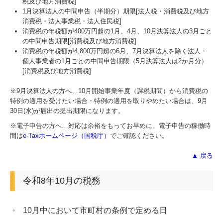
税及び地方消費税]
1月決算法人の中間申告（半期分）期限[法人税・消費税及び地方
消費税・法人事業税・法人住民税]
消費税の年税額が400万円超の1月、4月、10月決算法人の3月ごと
の中間申告期限[消費税及び地方消費税]
消費税の年税額が4,800万円超の6月、7月決算法人を除く法人・
個人事業者の1月ごとの中間申告期限（5月決算法人は2か月分）
[消費税及び地方消費税]
※9月決算法人の方へ…
10
月開始事業年度（課税期間）から消費税の
特例の適用を受けたい場合・特例の適用を取りやめたい場合は、9月
30日(水)が届出の提出期限になります。
※電子申告の方へ…対応は余裕をもってお早めに。電子申告の稼働時
間は
e-Taxホームページ（国税庁）
でご確認ください。
▲ 戻る
令和8年10月の税務
10月中において市町村の条例で定める日