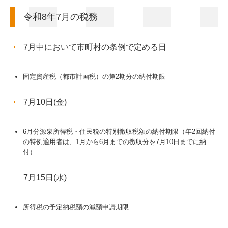
令和8年7月の税務
社会福祉法人の皆様へ
補助金・助成金・融資情報
7月中において市町村の条例で定める日
関与先向け融資商品ご紹介
固定資産税（都市計画税）の第2期分の納付期限
経営者お役立ち情報
経営者オススメ情報
7月10日(金)
Q&A経営相談
6月分源泉所得税・住民税の特別徴収税額の納付期限（年2回納付
税務カレンダー
の特例適用者は、1月から6月までの徴収分を7月10日までに納
付）
税務Q&A
7月15日(水)
個人情報保護方針
TKCシステムQ&A
所得税の予定納税額の減額申請期限
社会福祉法人会計Q&A