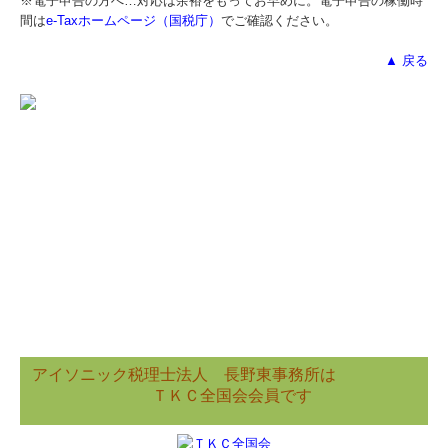
※電子申告の方へ…対応は余裕をもってお早めに。電子申告の稼働時
間は
e-Taxホームページ（国税庁）
でご確認ください。
▲ 戻る
アイソニック税理士法人
長野東事務所は
ＴＫＣ全国会会員です