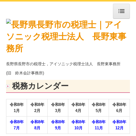
トップページ
事務所紹介
経営理念
求人情報
長野県長野市の税理士，アイソニック税理士法人 長野東事務所
(旧 鈴木会計事務所)
交通案内
税務カレンダー
業務案内
セミナー案内
令和
8
年
令和
8
年
令和
8
年
令和
8
年
令和
8
年
令和
8
年
お問合せ
1月
2月
3月
4月
5月
6月
FX4クラウド
令和
8
年
令和
8
年
令和
8
年
令和8
年
令和8年
令和8年
7月
8月
9月
10月
1
1
月
12月
病院・診療所の皆様へ