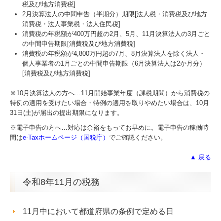
税及び地方消費税]
2月決算法人の中間申告（半期分）期限[法人税・消費税及び地方
消費税・法人事業税・法人住民税]
消費税の年税額が400万円超の2月、5月、11月決算法人の3月ごと
の中間申告期限[消費税及び地方消費税]
消費税の年税額が4,800万円超の7月、8月決算法人を除く法人・
個人事業者の1月ごとの中間申告期限（6月決算法人は2か月分）
[消費税及び地方消費税]
※10月決算法人の方へ…
11
月開始事業年度（課税期間）から消費税の
特例の適用を受けたい場合・特例の適用を取りやめたい場合は、10月
31日(土)が届出の提出期限になります。
※電子申告の方へ…対応は余裕をもってお早めに。電子申告の稼働時
間は
e-Taxホームページ（国税庁）
でご確認ください。
▲ 戻る
令和8年11月の税務
11月中において都道府県の条例で定める日