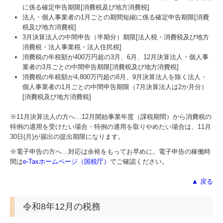
に係る確定申告期限[消費税及び地方消費税]
法人・個人事業者の1月ごとの期間短縮に係る確定申告期限[消費
税及び地方消費税]
3月決算法人の中間申告（半期分）期限[法人税・消費税及び地方
消費税・法人事業税・法人住民税]
消費税の年税額が400万円超の3月、6月、12月決算法人・個人事
業者の3月ごとの中間申告期限[消費税及び地方消費税]
消費税の年税額が4,800万円超の8月、9月決算法人を除く法人・
個人事業者の1月ごとの中間申告期限（7月決算法人は2か月分）
[消費税及び地方消費税]
※11月決算法人の方へ…
12
月開始事業年度（課税期間）から消費税の
特例の適用を受けたい場合・特例の適用を取りやめたい場合は、11月
30日(月)が届出の提出期限になります。
※電子申告の方へ…対応は余裕をもってお早めに。電子申告の稼働時
間は
e-Taxホームページ（国税庁）
でご確認ください。
▲ 戻る
令和8年12月の税務