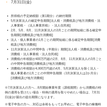
7月31日(金)
経営革新等支援機関とは
経営改善オンデマンド講座
所得税の予定納税額（第1期分）の納付期限
5月決算法人の確定申告期限[法人税・消費税及び地方消費税・法
リンク集
人事業税・（法人事業所税）・法人住民税]
2月、5月、8月、11月決算法人の3月ごとの期間短縮に係る確定申
TKCモニタリング情報サービス
告期限[消費税及び地方消費税]
法人・個人事業者の1月ごとの期間短縮に係る確定申告期限[消費
税及び地方消費税]
11月決算法人の中間申告（半期分）期限[法人税・消費税及び地方
消費税・法人事業税・法人住民税]
消費税の年税額が400万円超の2月、8月、11月決算法人の3月ごと
の中間申告期限[消費税及び地方消費税]
消費税の年税額が4,800万円超の4月、5月決算法人を除く法人・
個人事業者の1月ごとの中間申告期限（3月決算法人は2か月分）
[消費税及び地方消費税]
※7月決算法人の方へ…
8
月開始事業年度（課税期間）から消費税の特
例の適用を受けたい場合・特例の適用を取りやめたい場合は、7月31
日(金)が届出の提出期限になります。
※電子申告の方へ…対応は余裕をもってお早めに。電子申告の稼働時