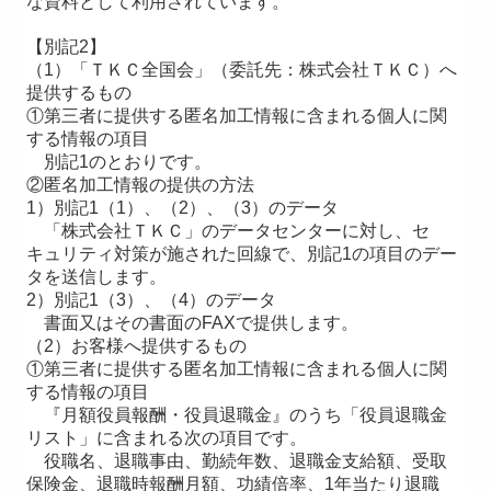
な資料として利用されています。
【別記2】
（1）「ＴＫＣ全国会」（委託先：株式会社ＴＫＣ）へ
提供するもの
①第三者に提供する匿名加工情報に含まれる個人に関
する情報の項目
別記1のとおりです。
②匿名加工情報の提供の方法
1）別記1（1）、（2）、（3）のデータ
「株式会社ＴＫＣ」のデータセンターに対し、セ
キュリティ対策が施された回線で、別記1の項目のデー
タを送信します。
2）別記1（3）、（4）のデータ
書面又はその書面のFAXで提供します。
（2）お客様へ提供するもの
①第三者に提供する匿名加工情報に含まれる個人に関
する情報の項目
『月額役員報酬・役員退職金』のうち「役員退職金
リスト」に含まれる次の項目です。
役職名、退職事由、勤続年数、退職金支給額、受取
保険金、退職時報酬月額、功績倍率、1年当たり退職