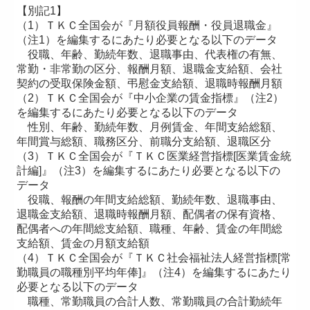
【別記1】
（1）ＴＫＣ全国会が『月額役員報酬・役員退職金』
（注1）を編集するにあたり必要となる以下のデータ
役職、年齢、勤続年数、退職事由、代表権の有無、
常勤・非常勤の区分、報酬月額、退職金支給額、会社
契約の受取保険金額、弔慰金支給額、退職時報酬月額
（2）ＴＫＣ全国会が『中小企業の賃金指標』（注2）
を編集するにあたり必要となる以下のデータ
性別、年齢、勤続年数、月例賃金、年間支給総額、
年間賞与総額、職務区分、前職分支給額、退職区分
（3）ＴＫＣ全国会が『ＴＫＣ医業経営指標[医業賃金統
計編]』（注3）を編集するにあたり必要となる以下の
データ
役職、報酬の年間支給総額、勤続年数、退職事由、
退職金支給額、退職時報酬月額、配偶者の保有資格、
配偶者への年間総支給額、職種、年齢、賃金の年間総
支給額、賃金の月額支給額
（4）ＴＫＣ全国会が『ＴＫＣ社会福祉法人経営指標[常
勤職員の職種別平均年俸]』（注4）を編集するにあたり
必要となる以下のデータ
職種、常勤職員の合計人数、常勤職員の合計勤続年