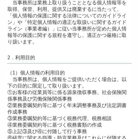
当事務所は業務上取り扱うこととなる個人情報等を
取得、保管、利用、提供又は廃棄するに当たって、
セミナー案内
「個人情報の保護に関する法律についてのガイドライ
ン」や「特定個人情報の適正な取扱いに関するガイド
よくある質問
ライン（事業者編）」に従い当事務所が定めた個人情
報等の保護に関する規程を遵守し、適正かつ厳格に取
り扱います。
採用情報
2．利用目的
（1）個人情報の利用目的
当事務所は、個人情報をご提供いただく場合は、以
下の目的に限定して取り扱います。
①お客様の従業員等に係る源泉徴収事務、社会保険関
係事務及び労働保険関係事務
②業務委嘱契約等に基づく年末調整事務及び法定調書
作成事務
③業務委嘱契約等に基づく税務代理、税務相談
④業務委嘱契約等に基づく税務書類の作成
⑤上記③及び④に付随して行う事務
⑥経営に関する指導・助言業務及びこれらに付随する