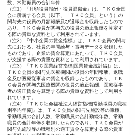
数、常勤職員の合計年俸
（注1）『月額役員報酬・役員退職金』は、ＴＫＣ全国
会に所属する会員（以下、「ＴＫＣ会員」という）の
関与先の役員の月額報酬及び退職金を収録したもので
あり、ＴＫＣ会員が関与先の役員の適正報酬を算定す
る際の貴重な資料として利用されています。
（注2）『中小企業の賃金指標』は、ＴＫＣ会員の関与
先における、社員の年間給与・賞与データを収録した
ものであり、企業の賃金算定にあたって、ＴＫＣ会員
が支援する際の貴重な資料として利用されています。
（注3）『ＴＫＣ医業経営指標[医業賃金統計編]』は、
ＴＫＣ会員の関与先医療機関の役員の年間報酬、退職
金及び医療従事者の賃金を収録したものであり、ＴＫ
Ｃ会員が関与先医療機関の役員の適正報酬、医療従事
者の適正賃金を算定する際の貴重な資料として利用さ
れています。
（注4）『ＴＫＣ社会福祉法人経営指標[常勤職員の職種
別平均年俸]』は、ＴＫＣ会員の関与先施設等の職種、
常勤職員の合計人数、常勤職員の合計勤続年数、常勤
職員の合計年俸を収録したものであり、ＴＫＣ会員が
関与先施設等の職種別の適正賃金を算定する際の貴重