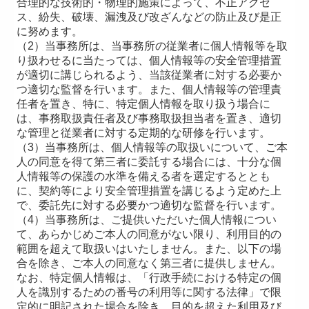
合理的な技術的・物理的施策によって、不正アクセ
ス、紛失、破壊、漏洩及び改ざんなどの防止及び是正
に努めます。
（2）当事務所は、当事務所の従業者に個人情報等を取
り扱わせるに当たっては、個人情報等の安全管理措置
が適切に講じられるよう、当該従業者に対する必要か
つ適切な監督を行います。また、個人情報等の管理責
任者を置き、特に、特定個人情報を取り扱う場合に
は、事務取扱責任者及び事務取扱担当者を置き、適切
な管理と従業者に対する定期的な研修を行います。
（3）当事務所は、個人情報等の取扱いについて、ご本
人の同意を得て第三者に委託する場合には、十分な個
人情報等の保護の水準を備える者を選定するととも
に、契約等により安全管理措置を講じるよう定めた上
で、委託先に対する必要かつ適切な監督を行います。
（4）当事務所は、ご提供いただいた個人情報につい
て、あらかじめご本人の同意がない限り、利用目的の
範囲を超えて取扱いはいたしません。また、以下の場
合を除き、ご本人の同意なく第三者に提供しません。
なお、特定個人情報は、「行政手続における特定の個
人を識別するための番号の利用等に関する法律」で限
定的に明記された場合を除き、目的を超えた利用及び