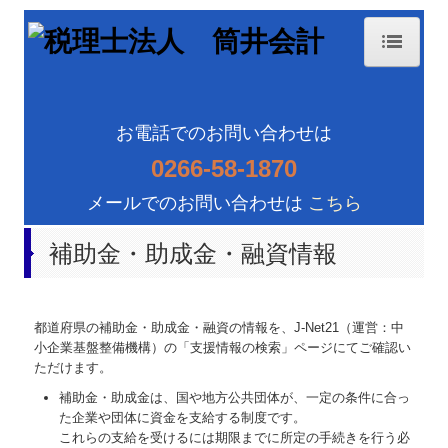
ホーム
事務所紹介
お電話でのお問い合わせは
0266-58-1870
経営理念
メールでのお問い合わせは
こちら
交通案内
補助金・助成金・融資情報
業務案内
セミナー案内
都道府県の補助金・助成金・融資の情報を、J-Net21（運営：中
関連リンク
小企業基盤整備機構）の「支援情報の検索」ページにてご確認い
ただけます。
リンク集
補助金・助成金は、国や地方公共団体が、一定の条件に合っ
た企業や団体に資金を支給する制度です。
お問合せ
これらの支給を受けるには期限までに所定の手続きを行う必