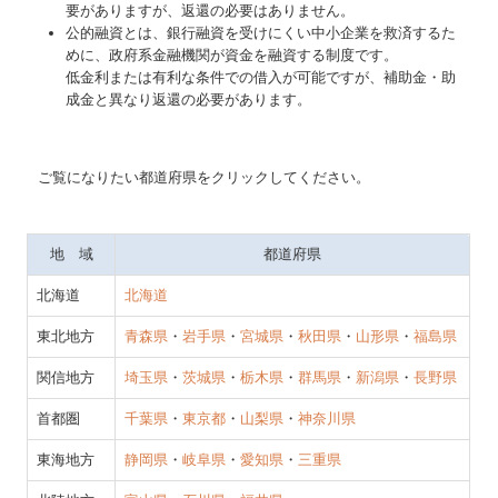
要がありますが、返還の必要はありません。
FX4クラウド
公的融資とは、銀行融資を受けにくい中小企業を救済するた
めに、政府系金融機関が資金を融資する制度です。
補助金・助成金・融資情報
低金利または有利な条件での借入が可能ですが、補助金・助
成金と異なり返還の必要があります。
関与先向け融資商品ご紹介
経営者お役立ち情報
ご覧になりたい都道府県をクリックしてください。
TKCシステムQ&A
経営革新等支援機関とは
地 域
都道府県
北海道
北海道
東北地方
青森県
・
岩手県
・
宮城県
・
秋田県
・
山形県
・
福島県
関信地方
埼玉県
・
茨城県
・
栃木県
・
群馬県
・
新潟県
・
長野県
首都圏
千葉県
・
東京都
・
山梨県
・
神奈川県
東海地方
静岡県
・
岐阜県
・
愛知県
・
三重県