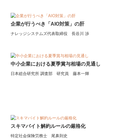
FX4クラウド
補助金・助成金・融資情報
企業が行うべき「AIO対策」の肝
関与先向け融資商品ご紹介
ナレッジシステムズ代表取締役 長谷川 渉
経営者お役立ち情報
TKCシステムQ&A
中小企業における夏季賞与相場の見通し
経営革新等支援機関とは
日本総合研究所 調査部 研究員 藤本一輝
スキマバイト解約ルールの厳格化
特定社会保険労務士 尾鼻則史