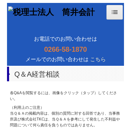
ホーム
事務所紹介
お電話でのお問い合わせは
0266-58-1870
経営理念
メールでのお問い合わせは
こちら
交通案内
Q＆A経営相談
業務案内
セミナー案内
各Q&Aを閲覧するには、画像をクリック（タップ）してくださ
関連リンク
い。
（利用上のご注意）
リンク集
当Ｑ＆Ａの掲載内容は、個別の質問に対する回答であり、当事務
所及び株式会社TKCは、当Ｑ＆Ａを参考にして発生した不利益や
お問合せ
問題について何ら責任を負うものではありません。