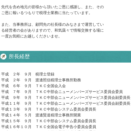
先代を含め地元の皆様から頂いたご恩に感謝し、また、その
ご恩に報いるつもりで税理士業務に当たっています。
また、当事務所は、顧問先の社長様のみなさまで運営してい
る経営者の会がありますので、和気藹々で情報交換する場に
一度お気軽にお越しくださいませ。
所長経歴
平成 ２年 ９月 税理士登録
平成 ２年 ９月 渡邊照信税理士事務所勤務
平成 ６年 ９月 ＴＫＣ全国会入会
平成 ７年 ９月 ＴＫＣ中部会ニューメンバーズサービス委員会委員
平成 ９年 ９月 ＴＫＣ中部会ニューメンバーズサービス委員会副委員長
平成１１年 ９月 ＴＫＣ中部会ニューメンバーズサービス委員会副委員長
平成１３年 ９月 ＴＫＣ中部会システム委員会委員長
平成１４年 ５月 渡邊賢道税理士事務所開業
平成１５年 ９月 ＴＫＣ中部会システム委員会委員長
平成１６年１０月 ＴＫＣ全国会電子申告小委員会委員