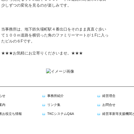
少しずつの変化を見るのが楽しみです。
当事務所は、地下鉄矢場町駅４番出口をそのまま真直ぐ歩い
て１００ｍ道路を横切った角のファミリーマートが１Fに入っ
たビルの６Fです。
★★★お気軽にお立寄りくださいませ。★★★
らせ
事務所紹介
経営理念
案内
リンク集
お問合せ
者お役立ち情報
TKCシステムQ&A
経営革新等支援機関