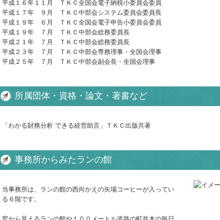
平成１６年１１月 ＴＫＣ全国会電子納税小委員会委員
平成１７年 ９月 ＴＫＣ中部会システム委員会委員長
平成１９年 ６月 ＴＫＣ全国会電子申告小委員会委員
平成１９年 ７月 ＴＫＣ中部会総務委員長
平成２１年 ７月 ＴＫＣ中部会総務委員長
平成２３年 ７月 ＴＫＣ中部会専務理事・全国会理事
平成２５年 ７月 ＴＫＣ中部会副会長・全国会理事
所属団体・資格・論文・著書など
「わかる財務分析 できる経営助言」ＴＫＣ出版共著
事務所からみたランの館
当事務所は、ランの館の西向かえの矢場コーヒーが入ってい
る６階です。
窓から見えるランの館や１００メートル道路の町並木の毎日