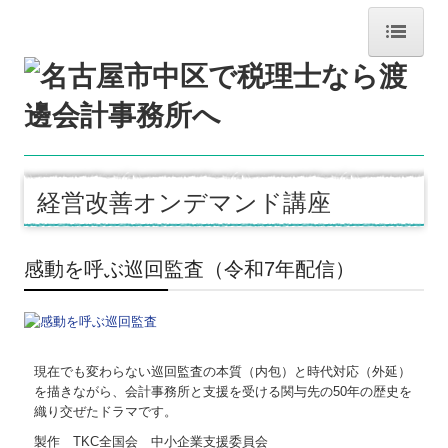
ホーム
お知らせ
事務所紹介
経営改善オンデマンド講座
経営理念
感動を呼ぶ巡回監査（令和7年配信）
交通案内
業務案内
料金案内
現在でも変わらない巡回監査の本質（内包）と時代対応（外延）
を描きながら、会計事務所と支援を受ける関与先の50年の歴史を
リンク集
織り交ぜたドラマです。
製作 TKC全国会 中小企業支援委員会