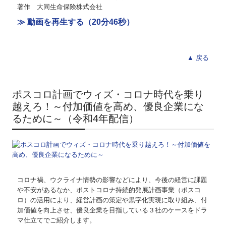
お問合せ
著作 大同生命保険株式会社
≫ 動画を再生する（20分46秒）
補助金・助成金・融資情報
関与先向け融資商品ご紹介
▲ 戻る
経営者お役立ち情報
TKCシステムQ&A
ポスコロ計画でウィズ・コロナ時代を乗り
越えろ！～付加価値を高め、優良企業にな
経営革新等支援機関とは
るために～（令和4年配信）
経営改善オンデマンド講座
個人情報保護法
コロナ禍、ウクライナ情勢の影響などにより、今後の経営に課題
や不安があるなか、ポストコロナ持続的発展計画事業（ポスコ
ロ）の活用により、経営計画の策定や黒字化実現に取り組み、付
加価値を向上させ、優良企業を目指している３社のケースをドラ
マ仕立てでご紹介します。