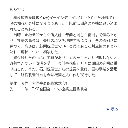
あらすじ
看板広告を取扱う(株)ダーイシデザインは、今でこそ地域でも
名の知れた会社になりつつあるが、以前は倒産の危機に追い込ま
れたこともある。
当時、金融機関からの借入は、年商と同じ１億円まで積み上が
り、社長の高多は、会社の現状を理解するにつれ、その深刻さに
気づく。高多は、顧問税理士でTKC会員である石川直樹のもとを
訪れ、窮状について相談した。
資金繰りそのものに問題があり、原因をしっかり把握しないと
改善できないと説明を受け、会計事務所とともに原因の究明に乗
り出した。また、石川税理士からの提案を受け、国の事業を活用
して、経営改善計画を金融機関と共に作り実行した。
制作・著作 大同生命保険株式会社
監 修 TKC全国会 中小企業支援委員会
▲ 戻る