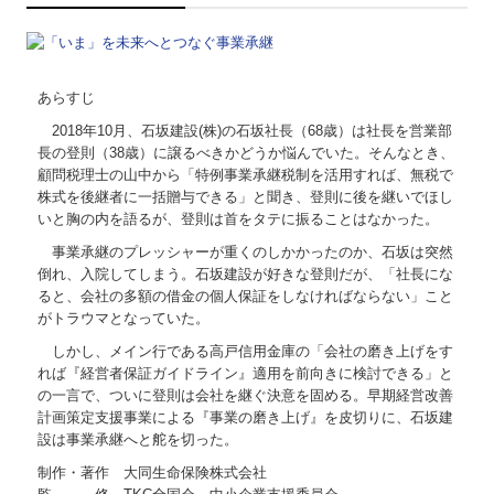
あらすじ
2018年10月、石坂建設(株)の石坂社長（68歳）は社長を営業部
長の登則（38歳）に譲るべきかどうか悩んでいた。そんなとき、
顧問税理士の山中から「特例事業承継税制を活用すれば、無税で
株式を後継者に一括贈与できる」と聞き、登則に後を継いでほし
いと胸の内を語るが、登則は首をタテに振ることはなかった。
事業承継のプレッシャーが重くのしかかったのか、石坂は突然
倒れ、入院してしまう。石坂建設が好きな登則だが、「社長にな
ると、会社の多額の借金の個人保証をしなければならない」こと
がトラウマとなっていた。
しかし、メイン行である高戸信用金庫の「会社の磨き上げをす
れば『経営者保証ガイドライン』適用を前向きに検討できる」と
の一言で、ついに登則は会社を継ぐ決意を固める。早期経営改善
計画策定支援事業による『事業の磨き上げ』を皮切りに、石坂建
設は事業承継へと舵を切った。
制作・著作 大同生命保険株式会社