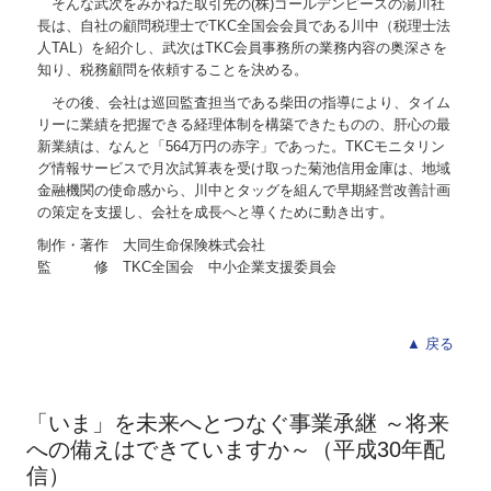
そんな武次をみかねた取引先の(株)ゴールデンピースの湯川社
長は、自社の顧問税理士でTKC全国会会員である川中（税理士法
人TAL）を紹介し、武次はTKC会員事務所の業務内容の奥深さを
知り、税務顧問を依頼することを決める。
その後、会社は巡回監査担当である柴田の指導により、タイム
リーに業績を把握できる経理体制を構築できたものの、肝心の最
新業績は、なんと「564万円の赤字」であった。TKCモニタリン
グ情報サービスで月次試算表を受け取った菊池信用金庫は、地域
金融機関の使命感から、川中とタッグを組んで早期経営改善計画
の策定を支援し、会社を成長へと導くために動き出す。
制作・著作 大同生命保険株式会社
監 修 TKC全国会 中小企業支援委員会
▲ 戻る
「いま」を未来へとつなぐ事業承継 ～将来
への備えはできていますか～（平成30年配
信）