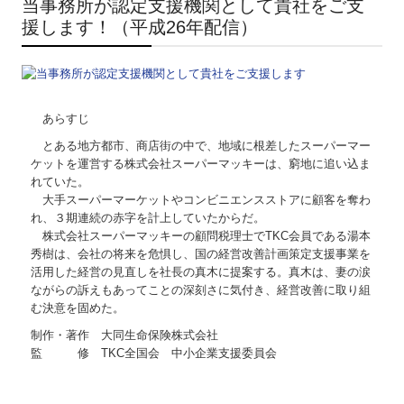
当事務所が認定支援機関として貴社をご支
援します！（平成26年配信）
あらすじ
とある地方都市、商店街の中で、地域に根差したスーパーマー
ケットを運営する株式会社スーパーマッキーは、窮地に追い込ま
れていた。
大手スーパーマーケットやコンビニエンスストアに顧客を奪わ
れ、３期連続の赤字を計上していたからだ。
株式会社スーパーマッキーの顧問税理士でTKC会員である湯本
秀樹は、会社の将来を危惧し、国の経営改善計画策定支援事業を
活用した経営の見直しを社長の真木に提案する。真木は、妻の涙
ながらの訴えもあってことの深刻さに気付き、経営改善に取り組
む決意を固めた。
制作・著作 大同生命保険株式会社
監 修 TKC全国会 中小企業支援委員会