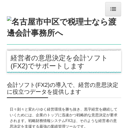
ホーム
お知らせ
事務所紹介
経営者の意思決定を会計ソフト
経営理念
(FX2)でサポートします
交通案内
会計ソフト(FX2)の導入で、経営の意思決定
業務案内
に役立つデータを提供します
料金案内
日々刻々と変わりゆく経営環境を勝ち抜き、黒字経営を継続して
いくためには、
企業のトップに迅速かつ戦略的な意思決定が要求
リンク集
されます。
戦略財務情報システムFX2は、そのような経営者の意
思決定を支援する
最強の業績管理ツールです。