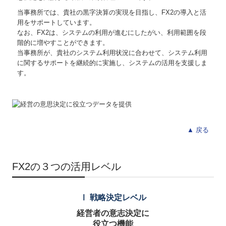
お問合せ
当事務所では、貴社の黒字決算の実現を目指し、FX2の導入と活
用をサポートしています。
補助金・助成金・融資情報
なお、FX2は、システムの利用が進むにしたがい、利用範囲を段
階的に増やすことができます。
関与先向け融資商品ご紹介
当事務所が、貴社のシステム利用状況に合わせて、システム利用
に関するサポートを継続的に実施し、システムの活用を支援しま
経営者お役立ち情報
す。
TKCシステムQ&A
経営革新等支援機関とは
▲ 戻る
経営改善オンデマンド講座
個人情報保護法
FX2の３つの活用レベル
Ⅰ 戦略決定レベル
経営者の意志決定に
役立つ機能