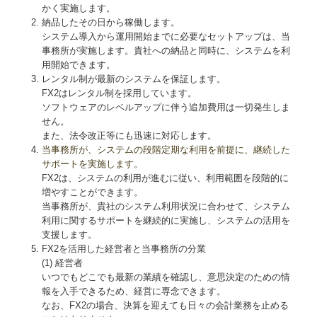
かく実施します。
納品したその日から稼働します。
システム導入から運用開始までに必要なセットアップは、当
事務所が実施します。貴社への納品と同時に、システムを利
用開始できます。
レンタル制が最新のシステムを保証します。
FX2はレンタル制を採用しています。
ソフトウェアのレベルアップに伴う追加費用は一切発生しま
せん。
また、法令改正等にも迅速に対応します。
当事務所が、システムの段階定期な利用を前提に、継続した
サポートを実施します。
FX2は、システムの利用が進むに従い、利用範囲を段階的に
増やすことができます。
当事務所が、貴社のシステム利用状況に合わせて、システム
利用に関するサポートを継続的に実施し、システムの活用を
支援します。
FX2を活用した経営者と当事務所の分業
(1) 経営者
いつでもどこでも最新の業績を確認し、意思決定のための情
報を入手できるため、経営に専念できます。
なお、FX2の場合、決算を迎えても日々の会計業務を止める