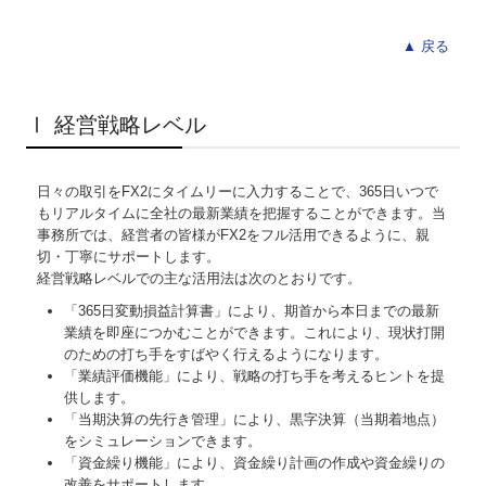
▲ 戻る
Ⅰ 経営戦略レベル
日々の取引をFX2にタイムリーに入力することで、365日いつで
もリアルタイムに全社の最新業績を把握することができます。当
事務所では、経営者の皆様がFX2をフル活用できるように、親
切・丁寧にサポートします。
経営戦略レベルでの主な活用法は次のとおりです。
「365日変動損益計算書」により、期首から本日までの最新
業績を即座につかむことができます。これにより、現状打開
のための打ち手をすばやく行えるようになります。
「業績評価機能」により、戦略の打ち手を考えるヒントを提
供します。
「当期決算の先行き管理」により、黒字決算（当期着地点）
をシミュレーションできます。
「資金繰り機能」により、資金繰り計画の作成や資金繰りの
改善をサポートします。