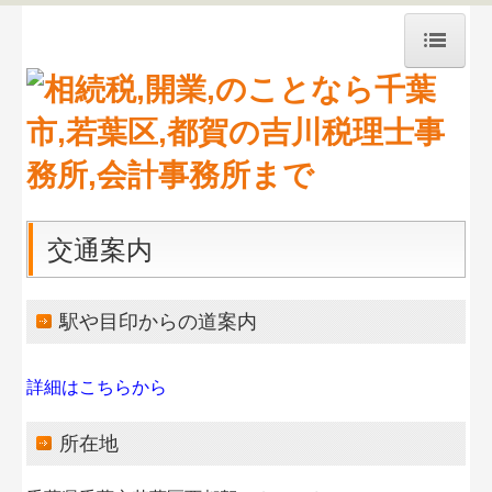
トップページ
事務所紹介
経営理念
交通案内
交通案内
料金について
関連リンク
駅や目印からの道案内
リンク集
詳細はこちらから
事業案内と料金
所在地
お問合せ
社会福祉法人の皆様へ