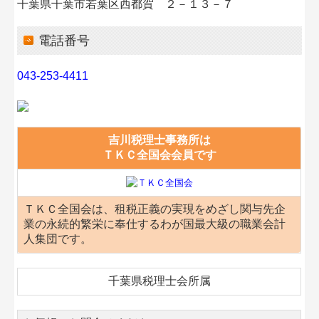
千葉県千葉市若葉区西都賀 ２－１３－７
補助金・助成金・融資情報
電話番号
関与先向け融資商品ご紹介
043-253-4411
経営者お役立ち情報
経営者オススメ情報
Q&A経営相談
吉川税理士事務所は
ＴＫＣ全国会会員です
税務カレンダー
税務Q&A
ＴＫＣ全国会は、租税正義の実現をめざし関与先企
業の永続的繁栄に奉仕するわが国最大級の職業会計
社長メニューASP版
人集団です。
TKCシステムQ&A
千葉県税理士会所属
社会福祉法人会計Q&A
経営革新等支援機関とは