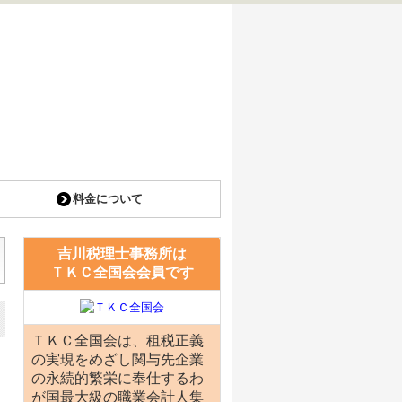
料金について
吉川税理士事務所は
ＴＫＣ全国会会員です
ＴＫＣ全国会は、租税正義
の実現をめざし関与先企業
の永続的繁栄に奉仕するわ
が国最大級の職業会計人集