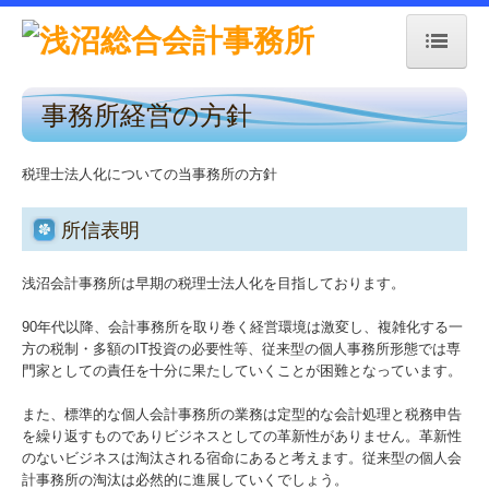
事務所経営の方針
トップページ
お知らせ
税理士法人化についての当事務所の方針
事務所の紹介
所信表明
経営理念
浅沼会計事務所は早期の税理士法人化を目指しております。
所内の様子
90年代以降、会計事務所を取り巻く経営環境は激変し、複雑化する一
方の税制・多額のIT投資の必要性等、従来型の個人事務所形態では専
門家としての責任を十分に果たしていくことが困難となっています。
交通案内
また、標準的な個人会計事務所の業務は定型的な会計処理と税務申告
業務案内
を繰り返すものでありビジネスとしての革新性がありません。革新性
のないビジネスは淘汰される宿命にあると考えます。従来型の個人会
計事務所の淘汰は必然的に進展していくでしょう。
セミナー案内