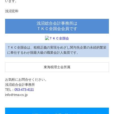
います。
５S・ISO・業務品質
浅沼宏和
TKCシステムQ&A
浅沼総合会計事務所は
ＴＫＣ全国会会員です
ＴＫＣ全国会は、租税正義の実現をめざし関与先企業の永続的繁栄
に奉仕するわが国最大級の職業会計人集団です。
東海税理士会所属
お気軽にお問合せください。
浅沼総合会計事務所
TEL：
053-473-4111
info＠tma-cs.jp