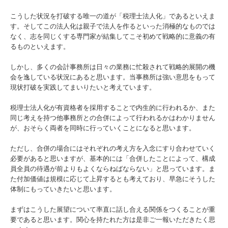
こうした状況を打破する唯一の道が「税理士法人化」であるといえま
お問合せ
す。そしてこの法人化は親子で法人を作るといった消極的なものでは
なく、志を同じくする専門家が結集してこそ初めて戦略的に意義の有
補助金・助成金・融資情報
るものといえます。
しかし、多くの会計事務所は日々の業務に忙殺されて戦略的展開の機
関与先向け融資商品ご紹介
会を逸している状況にあると思います。当事務所は強い意思をもって
現状打破を実践してまいりたいと考えています。
経営者お役立ち情報
税理士法人化が有資格者を採用することで内生的に行われるか、また
同じ考えを持つ他事務所との合併によって行われるかはわかりません
経営者オススメ情報
が、おそらく両者を同時に行っていくことになると思います。
Q&A経営相談
ただし、合併の場合にはそれぞれの考え方を入念にすり合わせていく
必要があると思いますが、基本的には「合併したことによって、構成
税務カレンダー
員全員の待遇が前よりもよくならねばならない」と思っています。ま
た付加価値は規模に応じて上昇するとも考えており、早急にそうした
体制にもっていきたいと思います。
税務Q&A
まずはこうした展望について率直に話し合える関係をつくることが重
事務所経営の方針
要であると思います。関心を持たれた方は是非ご一報いただきたく思