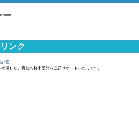
トナーー
連リンク
善計画
を考慮した、貴社の将来設計を立案サポートいたします。