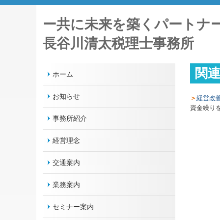
ー共に未来を築くパー
長谷川清太税理士事務所
関
ホーム
お知らせ
＞
経営改
資金繰り
事務所紹介
経営理念
交通案内
業務案内
セミナー案内