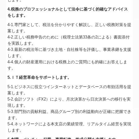
4.税務のプロフェッショナルとして法令に基づく的確なアドバイス
をします。
4-1.専門家として、税法を分かりやすく解説し、正しい税務対策を提
案します。
4-2.正しい税務申告のために（税理士法第33条の2による）書面添付
を実践します。
4-3.最新の税法等に基づき土地・自社株等を評価し、事業承継を支援
します。
4-4.個人の財産運用における税務上のご質問にも的確にお答えしま
す。
5.ＩＴ経営革命をサポートします。
5-1.ビジネスに役立つインターネットとデータベースの有効活用を提
案します。
5-2.会計ソフト（FX2）により、月次決算から日次決算への移行を実
現します。
5-3.部門別の貢献利益、商品グループ別の利益動向が正確に把握でき
ます。
5-4.ネットワークによる本支店の業績管理、リアルタイム経営を実現
します。