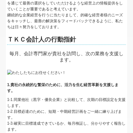
関連リンク
を通じて最善の選択をしていただけるような経営上の情報提供をし
ていくことが重要であると考えています。
リンク集
継続的な企業経営を行うに当たりまして、的確な経営者様のニーズ
をキャッチし、最善の解決策をフィードバックできるように、私た
ちは日々努力をしております。
お問合せ
ＴＫＣ会計人の行動指針
補助金・助成金・融資情報
毎月、会計専門家が貴社を訪問し、次の業務を支援し
関与先向け融資商品ご紹介
ます。
経営者お役立ち情報
TKCシステムQ&A
1.貴社の永続的な繁栄のために、活力を生む経営革新を支援しま
す。
経営革新等支援機関とは
1-1.同業他社（黒字・優良企業）と比較して、次期の目標設定を支援
します。
経営改善オンデマンド講座
1-2.目標必達のために、短期・中期経営計画をご一緒に練り上げま
す。
節税対策に活用できる無料資料提供中！
1-3.確実に目標達成できているか、毎月検証し、分かりやすく報告し
ます。