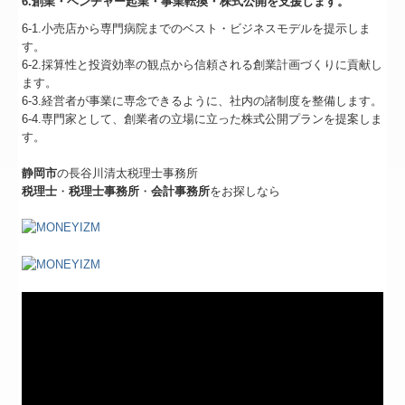
6.創業・ベンチャー起業・事業転換・株式公開を支援します。
6-1.小売店から専門病院までのベスト・ビジネスモデルを提示しま
す。
6-2.採算性と投資効率の観点から信頼される創業計画づくりに貢献し
ます。
6-3.経営者が事業に専念できるように、社内の諸制度を整備します。
6-4.専門家として、創業者の立場に立った株式公開プランを提案しま
す。
静岡市
の長谷川清太税理士事務所
税理士
・
税理士事務所
・
会計事務所
をお探しなら