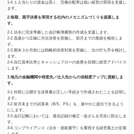
経営改善計画
1-4.１人当たりの賃金は高く、労働分配率は低い経営の実現を支援し
ます。
相続税額の早見表
2.毎期、黒字決算を実現する社内のメカニズムづくりを提案しま
す。
バックナンバー
2-1.法令に完全準拠した会計帳簿書類の作成を支援します。
2-2.迅速かつ正確に月次決算を実施し、前月までの業績を報告しま
す。
2-3.期末３か月前には戦略的決算対策を実施し、次の打ち手を検討し
ます。
2-4.自己資本比率とキャッシュフローの改善を目標に経営アドバイス
します。
3.地元の金融機関や得意先／仕入先からの信頼度アップに貢献しま
す。
3-1.外部に公開する決算書が正しい手続きで作成されたことを証明し
ます。
3-2.前月末までの試算表（B/S、P/L）を、速やかに提出できるよう
にします。
3-3.会計記帳においては、過去記録の修正・改ざんを完全に防止しま
す。
3-4.コンプライアンス（法令・規範遵守）を重視する経営風土が定着
します。