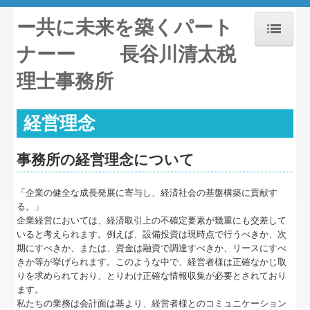
ー共に未来を築くパート
ナーー 長谷川清太税
ホーム
理士事務所
お知らせ
経営理念
事務所紹介
経営理念
事務所の経営理念について
交通案内
「企業の健全な成長発展に寄与し、経済社会の基盤構築に貢献す
る。」
業務案内
企業経営においては、経済取引上の不確定要素が幾重にも交差して
いると考えられます。例えば、設備投資は現時点で行うべきか、次
期にすべきか、または、資金は融資で調達すべきか、リースにすべ
セミナー案内
きか等が挙げられます。このような中で、経営者様は正確なかじ取
りを求められており、とりわけ正確な情報収集が必要とされており
料金について
ます。
私たちの業務は会計面は基より、経営者様とのコミュニケーション