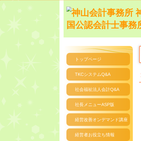
トップページ
TKCシステムQ&A
社会福祉法人会計Q&A
社長メニューASP版
経営改善オンデマンド講座
経営者お役立ち情報