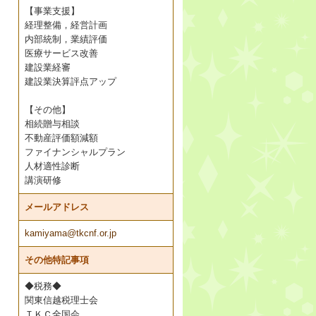
【事業支援】
経理整備，経営計画
内部統制，業績評価
医療サービス改善
建設業経審
建設業決算評点アップ
【その他】
相続贈与相談
不動産評価額減額
ファイナンシャルプラン
人材適性診断
講演研修
メールアドレス
kamiyama@tkcnf.or.jp
その他特記事項
◆税務◆
関東信越税理士会
ＴＫＣ全国会