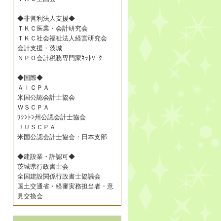
◆非営利法人支援◆
ＴＫＣ医業・会計研究会
ＴＫＣ社会福祉法人経営研究会
会計支援・茨城
ＮＰＯ会計税務専門家ﾈｯﾄﾜｰｸ
◆国際◆
ＡＩＣＰＡ
米国公認会計士協会
ＷＳＣＰＡ
ﾜｼﾝﾄﾝ州公認会計士協会
ＪＵＳＣＰＡ
米国公認会計士協会・日本支部
◆建設業・許認可◆
茨城県行政書士会
全国建設関係行政書士協議会
国土交通省・経審実務担当者・意
見交換会