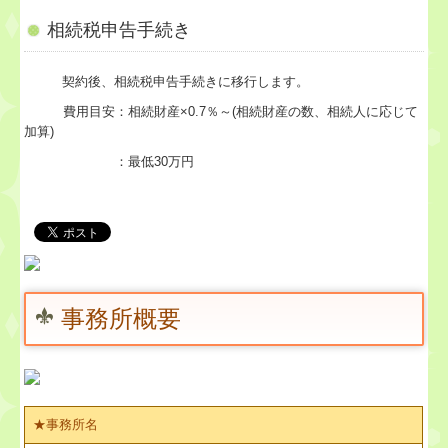
社会福祉法人会計Q&A
相続税申告手続き
経営革新等支援機関とは
契約後、相続税申告手続きに移行します。
経営改善オンデマンド講座
費用目安：相続財産×0.7％～(相続財産の数、相続人に応じて
加算)
補助金・助成金・融資情報
：最低30万円
TKCシステムQ&A
関与先向け融資商品ご紹介
継続MASシステム
事務所概要
戦略販売・購買情報システム
戦略給与情報システム
建設業用会計情報DB
★事務所名