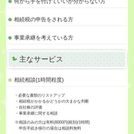
何から手を付けていいか分からない方
業務案内
相続税の申告をされる方
相続のご相談
法人設立・事業立上
事業承継を考えている方
帳簿づけにお困りの方
主なサービス
社会福祉法人設立
確定申告サポート
相続相談(1時間程度)
病医院の新規開業
・必要な書類のリストアップ
経営者お役立ち情報
・相続税がかかるかどうかの大まかな判断
・自社株の評価
病院・診療所の皆様へ
・事業承継に関する相談
※相談のみの方は有料(8000円(税別)/1時間)
社会福祉法人の皆様へ
申告手続き移行の場合は相談料無料