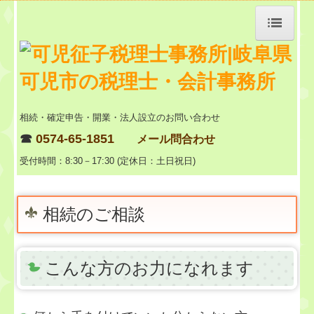
トップページ
事務所紹介
相続・確定申告・開業・法人設立のお問い合わせ
☎
0574-65-1851
経営理念
メール問合わせ
受付時間：8:30－17:30 (定休日：土日祝日)
料金
交通案内
相続のご相談
関連リンク
リンク集
こんな方のお力になれます
セミナー案内