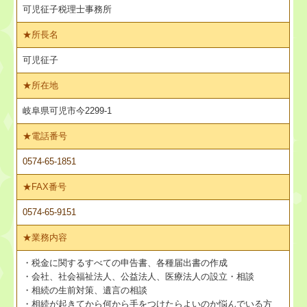
お問合せ
可児征子税理士事務所
★
所長名
求人情報
可児征子
エントリーフォーム
★
所在地
岐阜県可児市今2299-1
★
電話番号
0574-65-1851
★
FAX番号
0574-65-9151
★
業務内容
・税金に関するすべての申告書、各種届出書の作成
・会社、社会福祉法人、公益法人、医療法人の設立・相談
・相続の生前対策、遺言の相談
・相続が起きてから何から手をつけたらよいのか悩んでいる方