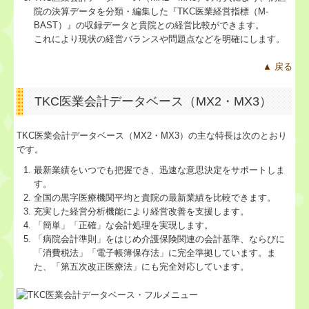
お問合せ
院の決算データを分類・編集した『TKC医業経営指標（M-
BAST）』の収録データと貴院との経営比較ができます。
求人情報
これにより現状の経営バランスや問題点などを明確にします。
▲ 戻る
エントリーフォーム
TKC医業会計データベース（MX2・MX3）
TKC医業会計データベース（MX2・MX3）の主な特長は次のとおり
です。
最新業績をいつでも把握でき、迅速な意思決定をサポートしま
す。
全国の黒字医療機関平均と貴院の最新業績を比較できます。
充実した経営分析機能により経営改善を支援します。
「簡単」「正確」な会計処理を実現します。
「病院会計準則」をはじめ介護保険関連の会計基準、ならびに
「消費税法」「電子帳簿保存法」に完全準拠しています。ま
た、「第五次改正医療法」にも完全対応しています。