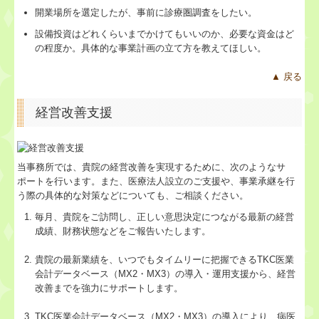
社会福祉法人会計Q&A
開業場所を選定したが、事前に診療圏調査をしたい。
設備投資はどれくらいまでかけてもいいのか、必要な資金はど
経営革新等支援機関とは
の程度か。具体的な事業計画の立て方を教えてほしい。
経営改善オンデマンド講座
▲ 戻る
補助金・助成金・融資情報
経営改善支援
TKCシステムQ&A
関与先向け融資商品ご紹介
当事務所では、貴院の経営改善を実現するために、次のようなサ
ポートを行います。また、医療法人設立のご支援や、事業承継を行
継続MASシステム
う際の具体的な対策などについても、ご相談ください。
毎月、貴院をご訪問し、正しい意思決定につながる最新の経営
戦略販売・購買情報システム
成績、財務状態などをご報告いたします。
戦略給与情報システム
貴院の最新業績を、いつでもタイムリーに把握できるTKC医業
会計データベース（MX2・MX3）の導入・運用支援から、経営
建設業用会計情報DB
改善までを強力にサポートします。
TKC医業会計データベース（MX2・MX3）の導入により、病医