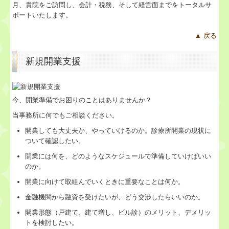
月、貴院をご訪問し、会計・税務、そして経営面までをトータルサ
業務案内
ポートいたします。
相続のご相談
▲ 戻る
法人設立・事業立上
新規開業支援
帳簿づけにお困りの方
社会福祉法人設立
今、開業準備でお困りのことはありませんか？
当事務所に何でもご相談ください。
確定申告サポート
開業しても大丈夫か、やっていけるのか。診療所開業の現状に
ついて確認したい。
病医院の新規開業
開業には何を、どのようなスケジュールで準備していけばいい
のか。
経営者お役立ち情報
開業に向けて取組んでいくときに重要なことは何か。
病院・診療所の皆様へ
金融機関から融資を受けたいが、どう交渉したらいいのか。
開業形態（戸建て、建て増し、ビル診）のメリット、デメリッ
社会福祉法人の皆様へ
トを検討したい。