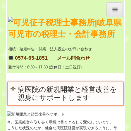
トップページ
事務所紹介
相続・確定申告・開業・法人設立のお問い合わせ
☎
0574-65-1851
経営理念
メール問合わせ
受付時間：8:30－17:30 (定休日：土日祝日)
料金
交通案内
病医院の新規開業と経営改善を
関連リンク
親身にサポートします
リンク集
セミナー案内
今、医業経営を取り巻く環境は目まぐるしく変化しています。
こうした状況のなか、健全な病医院経営が実現できるように、毎