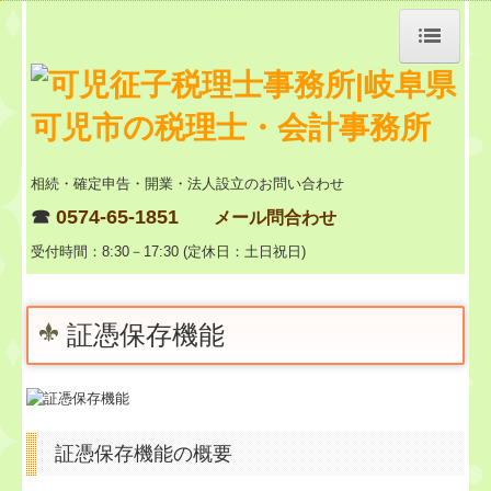
トップページ
事務所紹介
相続・確定申告・開業・法人設立のお問い合わせ
☎
0574-65-1851
経営理念
メール問合わせ
受付時間：8:30－17:30 (定休日：土日祝日)
料金
交通案内
証憑保存機能
関連リンク
リンク集
証憑保存機能の概要
セミナー案内