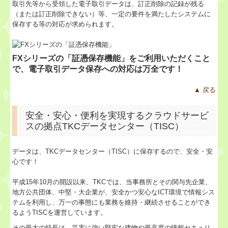
取引先等から受領した電子取引データは、訂正削除の記録が残る
（または訂正削除できない）等、一定の要件を満たしたシステムに
保存する等の対応が求められます。
FXシリーズの「証憑保存機能」をご利用いただくこと
で、電子取引データ保存への対応は万全です！
▲ 戻る
安全・安心・便利を実現するクラウドサービ
スの拠点TKCデータセンター（TISC）
データは、TKCデータセンター（TISC）に保存するので、安全・安
心です！
平成15年10月の開設以来、TKCでは、当事務所とその関与先企業、
地方公共団体、中堅・大企業が、安全かつ安心なICT環境で情報シス
テムを利用し、万一の事態にも業務を維持・継続させることができ
るようTISCを運営しています。
その最大の特長は、災害に強い堅牢な建物や最高度の情報セキュリ