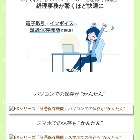
社会福祉法人会計Q&A
経理事務が驚くほど快適に
経営革新等支援機関とは
経営改善オンデマンド講座
補助金・助成金・融資情報
TKCシステムQ&A
関与先向け融資商品ご紹介
継続MASシステム
パソコンでの保存が
“かんたん”
戦略販売・購買情報システム
戦略給与情報システム
スマホでの保存も
“かんたん”
建設業用会計情報DB