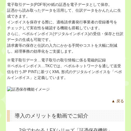
業務案内
電子取引データ(PDF等)や紙の証憑を電子データとして保存。
証憑から読み取ったデータを活用して、仕訳データをかんたんに生
成できます。
相続のご相談
インボイスを保存する際に、適格請求書発行事業者の登録番号を
チェックして実在性を確認する機能も搭載しています。
法人設立・事業立上
さらに、ペポルインボイス(デジタルインボイス)の受信・保存と仕訳
データの生成も可能です。
帳簿づけにお困りの方
請求書等の保存と仕訳の入力にかかる手間やコストを大幅に削減
し、経理事務の効率化をご支援します。
社会福祉法人設立
※電子取引データ…電子取引の取引情報に係る電磁的記録
※ペポルインボイス…TKCでは、ペポルネットワークを通して送受
確定申告サポート
信を行うJP PINTに基づくXML 形式のデジタルインボイスを「ペポ
ルインボイス」と定義しています。
病医院の新規開業
経営者お役立ち情報
▲ 戻る
病院・診療所の皆様へ
導入のメリットを動画でご紹介
社会福祉法人の皆様へ
2分でわかる！FXシリーズ「証憑保存機能」