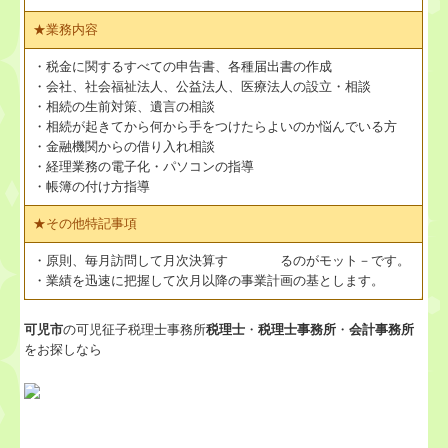
★
業務内容
・税金に関するすべての申告書、各種届出書の作成
・会社、社会福祉法人、公益法人、医療法人の設立・相談
・相続の生前対策、遺言の相談
・相続が起きてから何から手をつけたらよいのか悩んでいる方
・金融機関からの借り入れ相談
・経理業務の電子化・パソコンの指導
・帳簿の付け方指導
★
その他特記事項
・原則、毎月訪問して月次決算す るのがモット－です。
・業績を迅速に把握して次月以降の事業計画の基とします。
可児市
の可児征子税理士事務所
税理士
・
税理士事務所
・
会計事務所
をお探しなら