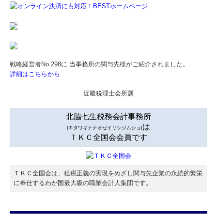
戦略経営者No.298に 当事務所の関与先様がご紹介されました。
詳細はこちらから
近畿税理士会所属
北脇七生税務会計事務所
は
[キタワキナナオゼイリシジムショ]
ＴＫＣ全国会会員です
ＴＫＣ全国会は、租税正義の実現をめざし関与先企業の永続的繁栄
に奉仕するわが国最大級の職業会計人集団です。