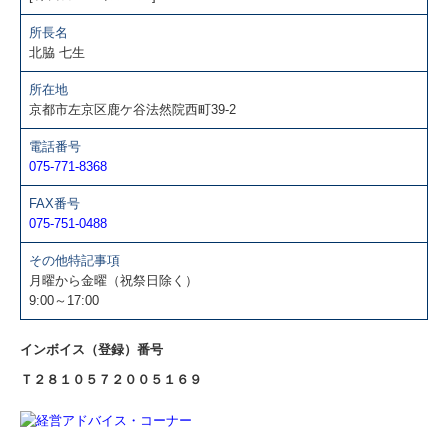
TKCシステムQ&A
所長名
北脇 七生
経営者お役立ち情報
所在地
補助金・助成金・融資情報
京都市左京区鹿ケ谷法然院西町39-2
電話番号
財務情報システムＦＸ２
075-771-8368
継続MASシステム
FAX番号
075-751-0488
販売・購買情報システム
その他特記事項
月曜から金曜（祝祭日除く）
給与情報システム
9:00～17:00
インボイス（登録）番号
Ｔ２８１０５７２００５１６９