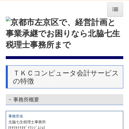
トップページ
事務所紹介
経営理念
業務案内
ＴＫＣコンピュータ会計サービス
交通案内
の特徴
早期経営改善計画の策定支援
経営改善オンデマンド講座
事務所概要
ＴＫＣ会計サービスの特徴
事務所名
北脇七生税理士事務所
黒字決算に役立つTKCシステム
[ｷﾀﾜｷﾅﾅｵｾﾞｲﾘｼｼﾞﾑｼｮ]