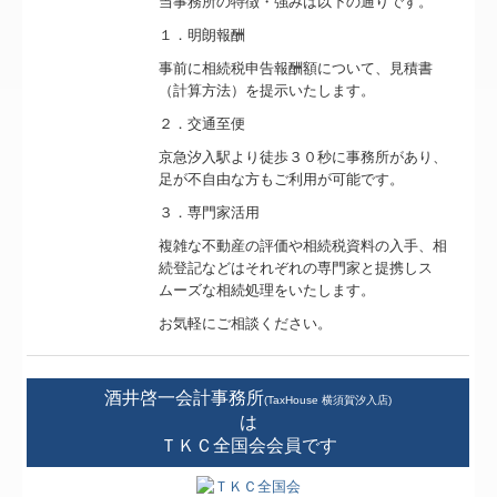
当事務所の特徴・強みは以下の通りです。
１．明朗報酬
事前に相続税申告報酬額について、見積書
（計算方法）を提示いたします。
２．交通至便
京急汐入駅より徒歩３０秒に事務所があり、
足が不自由な方もご利用が可能です。
３．専門家活用
複雑な不動産の評価や相続税資料の入手、相
続登記などはそれぞれの専門家と提携しス
ムーズな相続処理をいたします。
お気軽にご相談ください。
酒井啓一会計事務所
(TaxHouse 横須賀汐入店)
は
ＴＫＣ全国会会員です