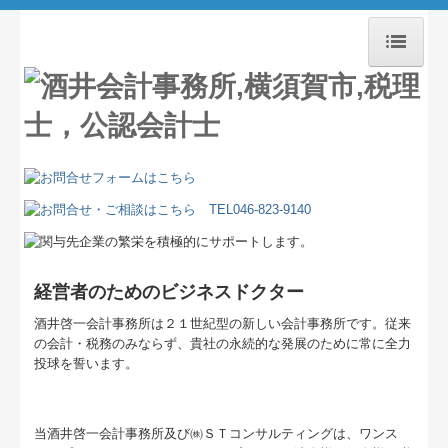
ホーム
お知らせ
事務所紹介
経営理念
交通案内
経営者のためのビジネスドクター
業務案内
酒井啓一会計事務所は２１世紀型の新しい会計事務所です。従来
の会計・税務のみならず、貴社の永続的な発展のために常に全力
セミナー案内
投球を誓います。
よくある質問
当酒井啓一会計事務所及び㈱ＳＴコンサルティングは、ワンス