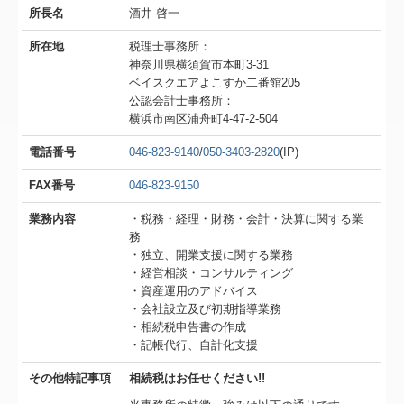
所長名
酒井 啓一
所在地
税理士事務所：
神奈川県横須賀市本町3-31
ベイスクエアよこすか二番館205
公認会計士事務所：
横浜市南区浦舟町4-47-2-504
電話番号
046-823-9140
/
050-3403-2820
(IP)
FAX番号
046-823-9150
業務内容
・税務・経理・財務・会計・決算に関する業
務
・独立、開業支援に関する業務
・経営相談・コンサルティング
・資産運用のアドバイス
・会社設立及び初期指導業務
・相続税申告書の作成
・記帳代行、自計化支援
その他特記事項
相続税はお任せください!!