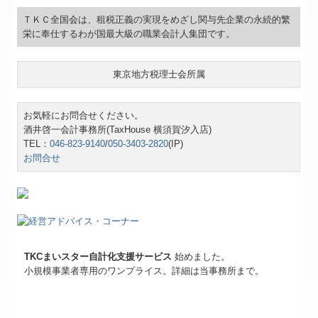
ＴＫＣ全国会は、租税正義の実現をめざし関与先企業の永続的繁
栄に奉仕するわが国最大級の職業会計人集団です。
東京地方税理士会所属
お気軽にお問合せください。
酒井啓一会計事務所(TaxHouse 横須賀汐入店)
TEL：
046-823-9140
/
050-3403-2820
(IP)
お問合せ
TKCまいスター自計化支援サービス
始めました。
小規模事業者専用のワンプライス。詳細は当事務所まで。