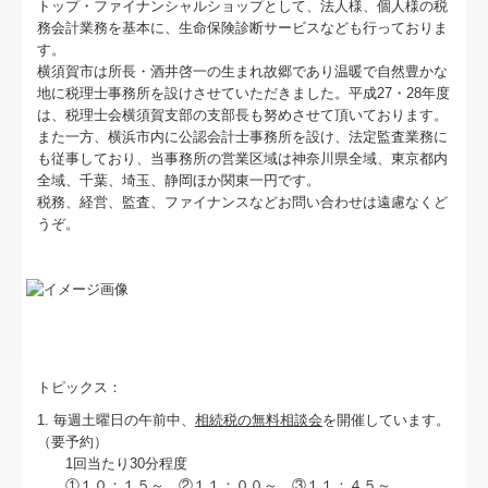
料金について
トップ・ファイナンシャルショップとして、法人様、個人様の税
務会計業務を基本に、生命保険診断サービスなども行っておりま
す。
関連リンク
横須賀市は所長・酒井啓一の生まれ故郷であり温暖で自然豊かな
地に税理士事務所を設けさせていただきました。平成27・28年度
リンク集
は、税理士会横須賀支部の支部長も努めさせて頂いております。
また一方、横浜市内に公認会計士事務所を設け、法定監査業務に
お問合せ
も従事しており、当事務所の営業区域は神奈川県全域、東京都内
全域、千葉、埼玉、静岡ほか関東一円です。
FX4クラウド
税務、経営、監査、ファイナンスなどお問い合わせは遠慮なくど
うぞ。
グループ通算（有利・不利）判定
社会福祉法人の皆様へ
補助金・助成金・融資情報
トピックス：
関与先向け融資商品ご紹介
1. 毎週土曜日の午前中、
相続税の無料相談会
を開催しています。
経営者お役立ち情報
（要予約）
1回当たり30分程度
①１０：１５～ ②１１：００～ ③１１：４５～