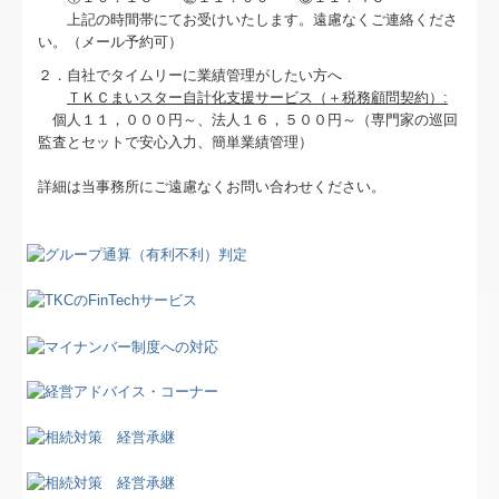
社長メニューASP版
上記の時間帯にてお受けいたします。遠慮なくご連絡くださ
い。（メール予約可）
TKCシステムQ&A
２．自社でタイムリーに業績管理がしたい方へ
ＴＫＣまいスター自計化支援サービス（＋税務顧問契約）:
社会福祉法人会計Q&A
個人１１，０００円～、法人１６，５００円～（専門家の巡回
監査とセットで安心入力、簡単業績管理）
経営革新等支援機関とは
詳細は当事務所にご遠慮なくお問い合わせください。
経営改善計画の策定支援
経営改善オンデマンド講座
会計監査業務について
コンサルティング業務の主な内容
経審評点アップのワンポイント講座
会社設立・相続税業務ほかトピックス