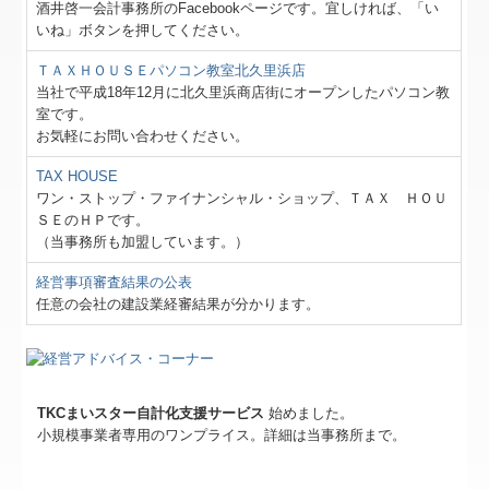
料金について
酒井啓一会計事務所のFacebookページです。宜しければ、「い
いね」ボタンを押してください。
関連リンク
ＴＡＸＨＯＵＳＥパソコン教室北久里浜店
当社で平成18年12月に北久里浜商店街にオープンしたパソコン教
リンク集
室です。
お気軽にお問い合わせください。
お問合せ
TAX HOUSE
FX4クラウド
ワン・ストップ・ファイナンシャル・ショップ、ＴＡＸ ＨＯＵ
ＳＥのＨＰです。
（当事務所も加盟しています。）
グループ通算（有利・不利）判定
経営事項審査結果の公表
社会福祉法人の皆様へ
任意の会社の建設業経審結果が分かります。
補助金・助成金・融資情報
関与先向け融資商品ご紹介
TKCまいスター自計化支援サービス
始めました。
小規模事業者専用のワンプライス。詳細は当事務所まで。
経営者お役立ち情報