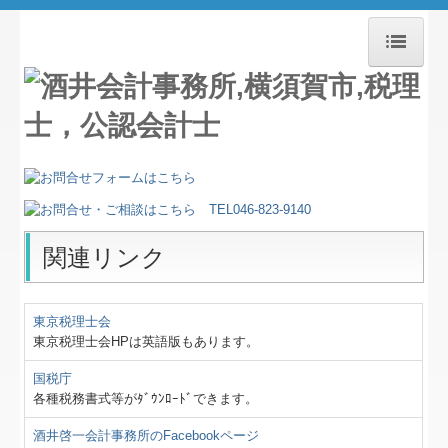
ホーム
お知らせ
事務所紹介
経営理念
関連リンク
交通案内
業務案内
東京税理士会
東京税理士会HPは英語版もあります。
セミナー案内
国税庁
各種税務書式等がﾀﾞｳﾝﾛｰﾄﾞできます。
よくある質問
酒井啓一会計事務所のFacebookページ