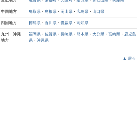
近畿地方
滋賀県
・
京都府
・
大阪府
・
奈良県
・
和歌山県
・
兵庫県
中国地方
鳥取県
・
島根県
・
岡山県
・
広島県
・
山口県
四国地方
徳島県
・
香川県
・
愛媛県
・
高知県
九州・沖縄
福岡県
・
佐賀県
・
長崎県
・
熊本県
・
大分県
・
宮崎県
・
鹿児島
地方
県
・
沖縄県
▲ 戻る
ス