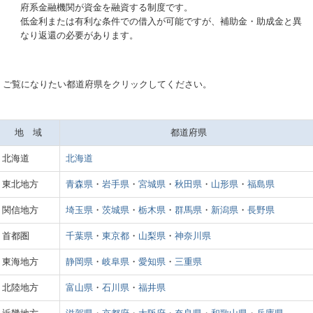
府系金融機関が資金を融資する制度です。
低金利または有利な条件での借入が可能ですが、補助金・助成金と異
なり返還の必要があります。
ご覧になりたい都道府県をクリックしてください。
地 域
都道府県
北海道
北海道
東北地方
青森県
・
岩手県
・
宮城県
・
秋田県
・
山形県
・
福島県
関信地方
埼玉県
・
茨城県
・
栃木県
・
群馬県
・
新潟県
・
長野県
首都圏
千葉県
・
東京都
・
山梨県
・
神奈川県
東海地方
静岡県
・
岐阜県
・
愛知県
・
三重県
北陸地方
富山県
・
石川県
・
福井県