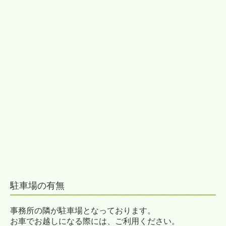
TKCシステムQ&A
税務カレンダー
経営アドバイス・コーナー
国の共済制度活用コーナー
経営革新等支援機関とは
社会福祉法人の皆様へ
社会福祉法人会計Q&A
補助金・助成金・融資情報
関与先向け融資商品ご紹介
駐車場の有無
FX4クラウド
事務所の隣が駐車場となっております。
リンク集
お車でお越しになる際には、ご利用ください。