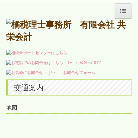
ホーム
事務所紹介
交通案内
経営理念
事務所レポート
交通案内
事務所だより
お花情報
地図
セミナー開催報告
レクリエーション報告
お役立ち情報