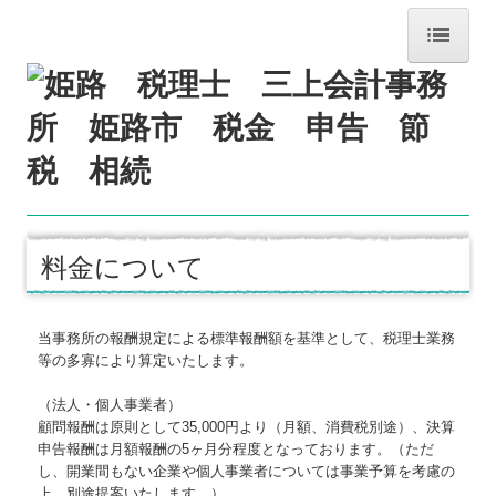
ホーム
事務所紹介
経営理念
交通案内
料金について
料金について
関連リンク
当事務所の報酬規定による標準報酬額を基準として、税理士業務
等の多寡により算定いたします。
リンク集
（法人・個人事業者）
お問合せ
顧問報酬は原則として35,000円より（月額、消費税別途）、決算
申告報酬は月額報酬の5ヶ月分程度となっております。（ただ
FX4クラウド
し、開業間もない企業や個人事業者については事業予算を考慮の
上、別途提案いたします。）