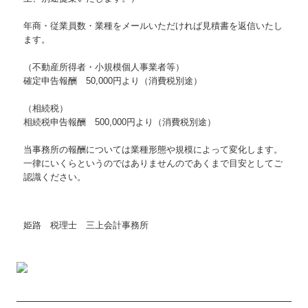
令和4年度税制改正のポイント解説
年商・従業員数・業種をメールいただければ見積書を返信いたし
令和5年度税制改正のポイント解説
ます。
令和6年度税制改正のポイント解説
（不動産所得者・小規模個人事業者等）
確定申告報酬 50,000円より（消費税別途）
令和7年度税制改正のポイント解説
（相続税）
令和8年度税制改正のポイント解説
相続税申告報酬 500,000円より（消費税別途）
補助金・助成金・融資情報
当事務所の報酬については業種形態や規模によって変化します。
一律にいくらというのではありませんのであくまで目安としてご
認識ください。
中小企業退職金共済制度
関与先向け融資商品ご紹介
姫路 税理士 三上会計事務所
経営者お役立ち情報
社長メニューASP版
TKCシステムQ&A