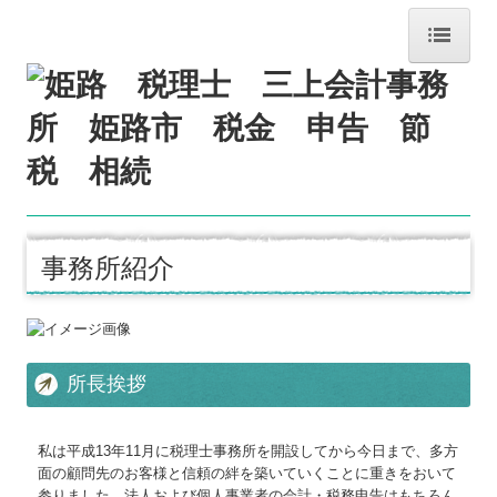
ホーム
事務所紹介
経営理念
交通案内
事務所紹介
料金について
関連リンク
リンク集
所長挨拶
お問合せ
私は平成13年11月に税理士事務所を開設してから今日まで、多方
FX4クラウド
面の顧問先のお客様と信頼の絆を築いていくことに重きをおいて
参りました。法人および個人事業者の会計・税務申告はもちろん