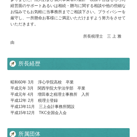
令和4年度税制改正のポイント解説
経営面のサポートあるいは相続・贈与に関する相談や他の些細な
お悩みでもお気軽に当事務所までご相談下さい。プライバシーを
令和5年度税制改正のポイント解説
厳守し、一所懸命お客様にご満足いただけますよう努力をさせて
いただきます。
令和6年度税制改正のポイント解説
所長税理士 三 上 雅
令和7年度税制改正のポイント解説
由
令和8年度税制改正のポイント解説
所長経歴
補助金・助成金・融資情報
中小企業退職金共済制度
昭和60年 3月 淳心学院高校 卒業
平成元年 3月 関西学院大学法学部 卒業
関与先向け融資商品ご紹介
平成元年 4月 増田泰之税理士事務所 入所
平成12年 2月 税理士登録
経営者お役立ち情報
平成13年11月 三上会計事務所開設
平成15年12月 TKC全国会入会
社長メニューASP版
TKCシステムQ&A
所属団体