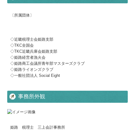
経営革新等支援機関とは
〔所属団体〕
経営改善オンデマンド講座
セーブ・ザ・チルドレン
◇近畿税理士会姫路支部
◇TKC全国会
◇TKC近畿兵庫会姫路支部
◇姫路経営者漁火会
◇姫路商工会議所青年部マスターズクラブ
◇姫路ライオンズクラブ
◇一般社団法人 Social Eight
事務所外観
姫路 税理士 三上会計事務所