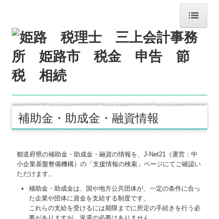
ホーム
事務所紹介
経営理念
交通案内
補助金・助成金・融資情報
料金について
関連リンク
都道府県の補助金・助成金・融資の情報を、J-Net21（運営：中
リンク集
小企業基盤整備機構）の「支援情報の検索」ページにてご確認い
ただけます。
お問合せ
補助金・助成金は、国や地方公共団体が、一定の条件に合っ
た企業や団体に資金を支給する制度です。
FX4クラウド
これらの支給を受けるには期限までに所定の手続きを行う必
要がありますが、返還の必要はありません。