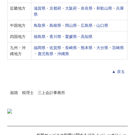
経営革新等支援機関とは
近畿地方
滋賀県
・
京都府
・
大阪府
・
奈良県
・
和歌山県
・
兵庫
県
経営改善オンデマンド講座
中国地方
鳥取県
・
島根県
・
岡山県
・
広島県
・
山口県
セーブ・ザ・チルドレン
四国地方
徳島県
・
香川県
・
愛媛県
・
高知県
九州・沖
福岡県
・
佐賀県
・
長崎県
・
熊本県
・
大分県
・
宮崎県
縄地方
・
鹿児島県
・
沖縄県
▲ 戻る
姫路 税理士 三上会計事務所