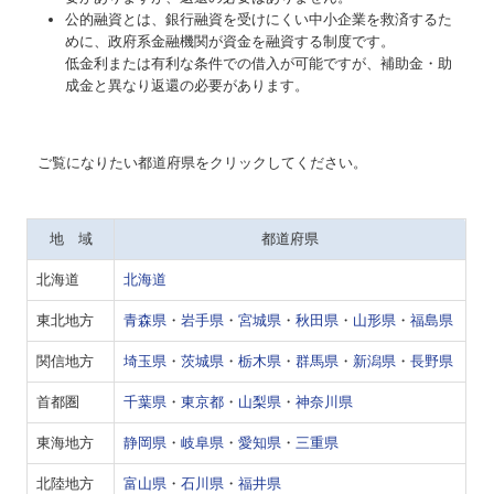
令和4年度税制改正のポイント解説
公的融資とは、銀行融資を受けにくい中小企業を救済するた
めに、政府系金融機関が資金を融資する制度です。
令和5年度税制改正のポイント解説
低金利または有利な条件での借入が可能ですが、補助金・助
成金と異なり返還の必要があります。
令和6年度税制改正のポイント解説
令和7年度税制改正のポイント解説
ご覧になりたい都道府県をクリックしてください。
令和8年度税制改正のポイント解説
補助金・助成金・融資情報
地 域
都道府県
北海道
北海道
中小企業退職金共済制度
東北地方
青森県
・
岩手県
・
宮城県
・
秋田県
・
山形県
・
福島県
関与先向け融資商品ご紹介
関信地方
埼玉県
・
茨城県
・
栃木県
・
群馬県
・
新潟県
・
長野県
経営者お役立ち情報
首都圏
千葉県
・
東京都
・
山梨県
・
神奈川県
社長メニューASP版
東海地方
静岡県
・
岐阜県
・
愛知県
・
三重県
TKCシステムQ&A
北陸地方
富山県
・
石川県
・
福井県