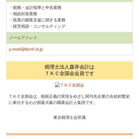
・税務・会計指導と申告業務
・相続対策業務
・医業の開業支援に関する業務
・経営相談・コンサルティング
メールアドレス
y-morii@tkcnf.or.jp
税理士法人森井会計は
ＴＫＣ全国会会員です
ＴＫＣ全国会は、租税正義の実現をめざし関与先企業の永続的繁栄
に奉仕するわが国最大級の職業会計人集団です。
東京税理士会所属