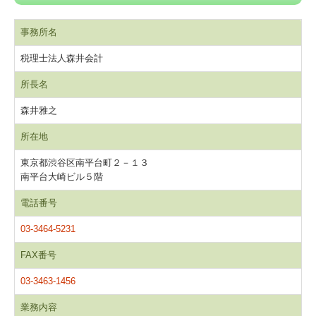
戦略給与情報システム
事務所名
建設業用会計情報DB
税理士法人森井会計
採用案内
所長名
森井雅之
特許取得
所在地
個人情報保護方針
東京都渋谷区南平台町２－１３
南平台大崎ビル５階
電話番号
03-3464-5231
FAX番号
03-3463-1456
業務内容