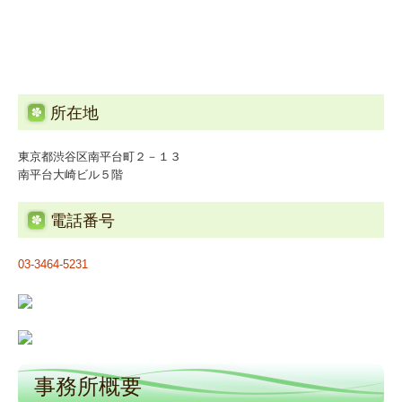
関連リンク
リンク集
所在地
お問合せ
東京都渋谷区南平台町２－１３
病院・診療所の皆様へ
南平台大崎ビル５階
補助金・助成金・融資情報
電話番号
関与先向け融資商品ご紹介
03-3464-5231
戦略財務情報システム
継続MASシステム
戦略販売・購買情報システム
事務所概要