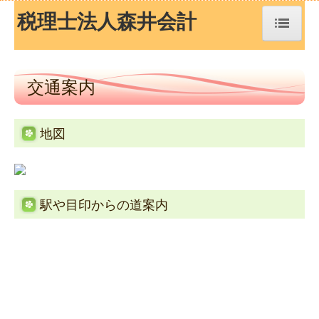
税理士法人森井会計
トップページ
交通案内
TKCシステムQ&A
地図
経営革新等支援機関とは
経営改善オンデマンド講座
駅や目印からの道案内
経営者お役立ち情報
事務所紹介
経営理念
交通案内