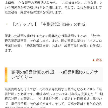
上債権、 たな卸等の将来見込みから、「このままだと、こうなる」と
いう将来５か年の成り行きを予測します。そして、これを基礎として
経営改善・経営革新の対策を検討します。
【ステップ３】 「中期経営計画書」の作成
策定した計画を達成するための具体的な行動計画をまとめ、「5か年
経営革新計画書」を作成します。また、国の事業に基づく「ポスコロ
事業計画書」「経営改善計画書」および「経営革新計画書」も作成し
ます。
▲
戻る
翌期の経営計画の作成 ～経営判断のモノサ
シづくり～
経営判断を行う上では、その良否を判断する基準となるモノサシ「経
営計画」が必要です。継続MASシステムで3～5年先を見据えた「中期
経営計画」を策定し、「中期経営計画」で策定した目標損益に基づい
て「単年度予算」を作成できます。そして、目標を達成するための具