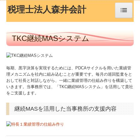
税理士法人森井会計
トップページ
TKC継続MASシステム
TKCシステムQ&A
経営革新等支援機関とは
毎期、黒字決算を実現するためには、PDCAサイクルを用いた業績管
理メカニズムを社内に組み込むことが重要です。毎月の巡回監査をと
経営改善オンデマンド講座
おして社長と対話しながら、一緒に業績管理の仕組み作りを構築して
いきます。当事務所では、「TKC継続MASシステム」を活用して貴社
経営者お役立ち情報
をご支援します。
事務所紹介
継続MASを活用した当事務所の支援内容
経営理念
交通案内