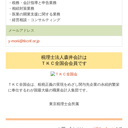
・税務・会計指導と申告業務
・相続対策業務
・医業の開業支援に関する業務
・経営相談・コンサルティング
メールアドレス
y-morii@tkcnf.or.jp
税理士法人森井会計は
ＴＫＣ全国会会員です
ＴＫＣ全国会は、租税正義の実現をめざし関与先企業の永続的繁栄
に奉仕するわが国最大級の職業会計人集団です。
東京税理士会所属