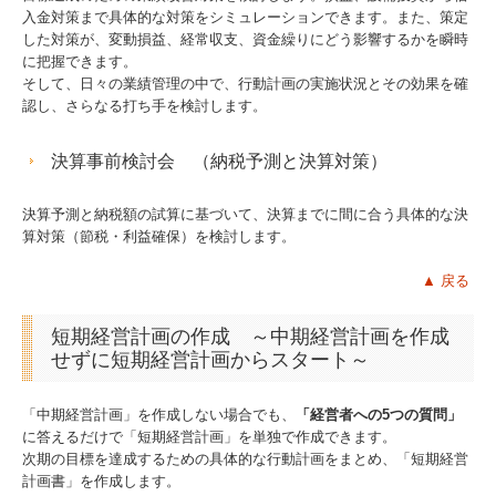
入金対策まで具体的な対策をシミュレーションできます。また、策定
した対策が、変動損益、経常収支、資金繰りにどう影響するかを瞬時
に把握できます。
そして、日々の業績管理の中で、行動計画の実施状況とその効果を確
認し、さらなる打ち手を検討します。
決算事前検討会 （納税予測と決算対策）
決算予測と納税額の試算に基づいて、決算までに間に合う具体的な決
算対策（節税・利益確保）を検討します。
▲
戻る
短期経営計画の作成 ～中期経営計画を作成
せずに短期経営計画からスタート～
「中期経営計画」を作成しない場合でも、
「経営者への5つの質問」
に答えるだけで「短期経営計画」を単独で作成できます。
次期の目標を達成するための具体的な行動計画をまとめ、「短期経営
計画書」を作成します。