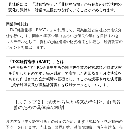
具体的には、「財務情報」と「非財務情報」から企業の経営状態の
変化に気付き、対話や支援につなげていくことが求められます。
同業他社比較
「TKC経営指標（BAST）」を利用して、同業他社と自社との比較分
析を行います。同業の黒字企業（あるいは優良企業）を目指すべき１
つのモデルとして、貴社の損益構造や財務構造と比較し、経営改善の
ポイントを抽出します。
「TKC経営指標（BAST）」とは
当事務所を含むTKC会員事務所の関与先企業の経営成績と財政状態
を分析したものです。毎月継続して実施した巡回監査と月次決算を
もとに作成された会計帳簿を基礎とし、そこから誘導された決算書
（貸借対照表及び損益計算書）を収録データとしています。
【ステップ２】 現状から見た将来の予測と、経営改
善のための具体策の検討
具体的な「中期経営計画」の策定のため、まず「現状から見た将来の
予測」を行います。売上高・限界利益、減価償却費、借入金返済、売