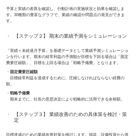
予算と実績の差異を確認し、行動計画の実施状況と効果を確認しま
す。30種類の豊富なグラフで、業績の確認や問題点の発見ができま
す。
【ステップ２】 期末の業績予測をシミュレーション
「実績＋未経過月予算」を基礎データとして業績予測シミュレーショ
ンを行います。期末の経常利益の予測額が目標を下回る場合は「固定
費要圧縮額」、目標を上回る場合は「戦略予備費」となります。
・
固定費要圧縮額
目標経常利益を達成するために、圧縮しなければならない経費の
額。
・
戦略予備費
期末までに、社長の意思決定により戦略的に活用できる余裕額。
【ステップ３】 業績改善のための具体策を検討・策
定
目標達成のための業績改善対策を検討します。損益、設備投資から借