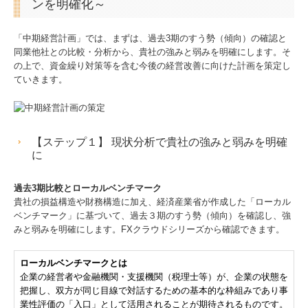
ンを明確化～
「中期経営計画」では、まずは、過去3期のすう勢（傾向）の確認と
同業他社との比較・分析から、貴社の強みと弱みを明確にします。そ
の上で、資金繰り対策等を含む今後の経営改善に向けた計画を策定し
ていきます。
【ステップ１】 現状分析で貴社の強みと弱みを明確
に
過去3期比較とローカルベンチマーク
貴社の損益構造や財務構造に加え、経済産業省が作成した「ローカル
ベンチマーク」に基づいて、過去３期のすう勢（傾向）を確認し、強
みと弱みを明確にします。FXクラウドシリーズから確認できます。
ローカルベンチマークとは
企業の経営者や金融機関・支援機関（税理士等）が、企業の状態を
把握し、双方が同じ目線で対話するための基本的な枠組みであり事
業性評価の「入口」として活用されることが期待されるものです。