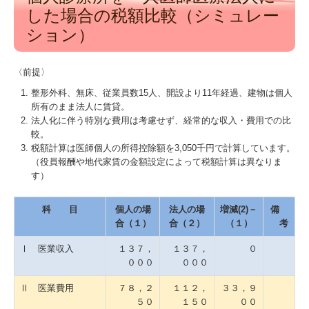
した場合の税額比較（シミュレー
ション）
〈前提〉
整形外科、無床、従業員数15人、開設より11年経過、建物は個人
所有のまま法人に賃貸。
法人化に伴う特別な費用は考慮せず、経常的な収入・費用での比
較。
税額計算は医師個人の所得控除額を3,050千円で計算しています。
（役員報酬や地代家賃の金額設定によって税額計算は異なりま
す）
科 目
個人の場
法人の場
増減(2)－
備
合（１）
合（２）
（１）
考
Ⅰ 医業収入
１３７，
１３７，
０
０００
０００
Ⅱ 医業費用
７８，２
１１２，
３３，９
５０
１５０
００