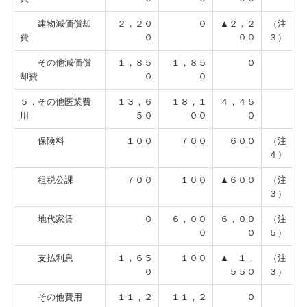
建物減価償却
２，２０
０
▲２，２
（注
費
０
００
３）
その他減価償
１，８５
１，８５
０
却費
０
０
５．その他医業費
１３，６
１８，１
４，４５
用
５０
００
０
保険料
１００
７００
６００
（注
４）
租税公課
７００
１００
▲６００
（注
３）
地代家賃
０
６，００
６，００
（注
０
０
５）
支払利息
１，６５
１００
▲ １，
（注
０
５５０
３）
その他費用
１１，２
１１，２
０