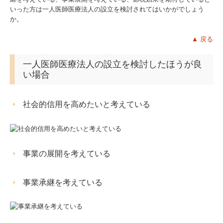
いった方は一人医師医療法人の設立を検討されてはいかがでしょう
関連リンク
か。
▲ 戻る
リンク集
一人医師医療法人の設立を検討したほうが良
お問合せ
い場合
病院・診療所の皆様へ
社会的信用を高めたいと考えている
補助金・助成金・融資情報
関与先向け融資商品ご紹介
事業の展開を考えている
戦略財務情報システム
事業承継を考えている
継続MASシステム
戦略販売・購買情報システム