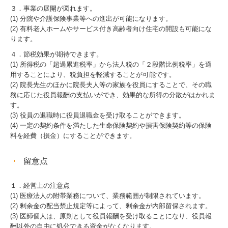
３．事業の展開が図れます。
(1) 分院や介護保険事業等への進出が可能になります。
(2) 有料老人ホームやサービス付き高齢者向け住宅の開設も可能にな
ります。
４．節税効果が期待できます。
(1) 所得税の「超過累進税率」から法人税の「２段階比例税率」を適
用することにより、税負担を軽減することが可能です。
(2) 院長先生のほかに院長夫人等の家族を役員にすることで、その職
務に応じた役員報酬の支払いができ、効果的な所得の分散がはかれま
す。
(3) 役員の退職時に役員退職金を受け取ることができます。
(4) 一定の契約条件を満たした生命保険契約や損害保険契約等の保険
料を経費（損金）にすることができます。
留意点
１．経営上の注意点
(1) 医療法人の附帯業務について、業務範囲が制限されています。
(2) 剰余金の配当禁止規定等によって、剰余金が内部留保されます。
(3) 医師個人は、原則として役員報酬を受け取ることになり、役員報
酬以外の自由に処分できる資金がなくなります。