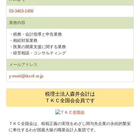
03-3463-1456
業務内容
・税務・会計指導と申告業務
・相続対策業務
・医業の開業支援に関する業務
・経営相談・コンサルティング
メールアドレス
y-morii@tkcnf.or.jp
税理士法人森井会計は
ＴＫＣ全国会会員です
ＴＫＣ全国会は、租税正義の実現をめざし関与先企業の永続的繁栄
に奉仕するわが国最大級の職業会計人集団です。