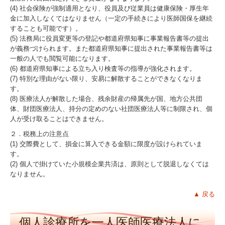
(4) 社会保険が強制適用となり、役員及び従業員は健康保険・厚生年
金に加入しなくてはなりません（一定の手続きにより医師国保を継続
することも可能です）。
(5) 法務局に役員変更等の登記や都道府県知事に事業報告書等の提出
が義務づけられます。また都道府県知事に提出された事業報告書等は
一般の人でも閲覧可能になります。
(6) 都道府県知事による立ち入り検査等の指導が強化されます。
(7) 特別な理由がない限り、安易に解散することができなくなりま
す。
(8) 医療法人が解散した場合、残余財産の帰属先が国、地方公共団
体、財団医療法人、持分の定めのない社団医療法人等に制限され、個
人が受け取ることはできません。
２．税務上の注意点
(1) 交際費として、損金に算入できる金額に限度が設けられていま
す。
(2) 個人で掛けていた小規模企業共済は、原則として脱退しなくては
なりません。
▲ 戻る
個人診療所を一人医師医療法人に