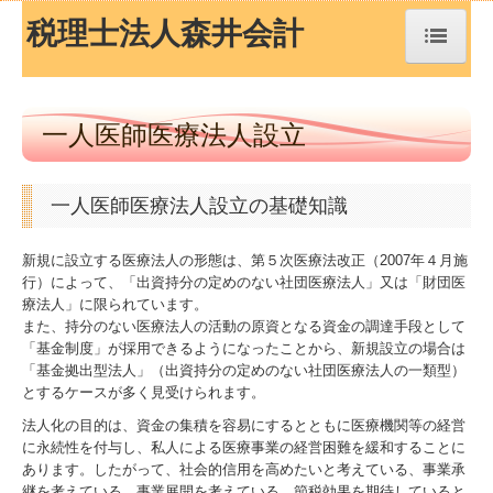
税理士法人森井会計
トップページ
一人医師医療法人設立
TKCシステムQ&A
一人医師医療法人設立の基礎知識
経営革新等支援機関とは
新規に設立する医療法人の形態は、第５次医療法改正（2007年４月施
経営改善オンデマンド講座
行）によって、「出資持分の定めのない社団医療法人」又は「財団医
療法人」に限られています。
経営者お役立ち情報
また、持分のない医療法人の活動の原資となる資金の調達手段として
「基金制度」が採用できるようになったことから、新規設立の場合は
「基金拠出型法人」（出資持分の定めのない社団医療法人の一類型）
事務所紹介
とするケースが多く見受けられます。
法人化の目的は、資金の集積を容易にするとともに医療機関等の経営
経営理念
に永続性を付与し、私人による医療事業の経営困難を緩和することに
あります。したがって、社会的信用を高めたいと考えている、事業承
交通案内
継を考えている、事業展開を考えている、節税効果を期待していると