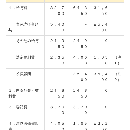
１．給与費
３２，７
６４，３
３１，６
００
５０
５０
青色専従者給
５，４０
－
▲５，４
与
０
００
その他の給与
２４，９
２４，９
０
５０
５０
法定福利費
２，３５
４，００
１，６５
（注
０
０
０
１）
役員報酬
－
３５，４
３５，４
（注
００
００
２）
２．医薬品費・材
２４，６
２４，６
０
料費
５０
５０
３．委託費
３，２０
３，２０
０
０
０
４．建物減価償却
４，０５
１，８５
▲２，２
費
０
０
００