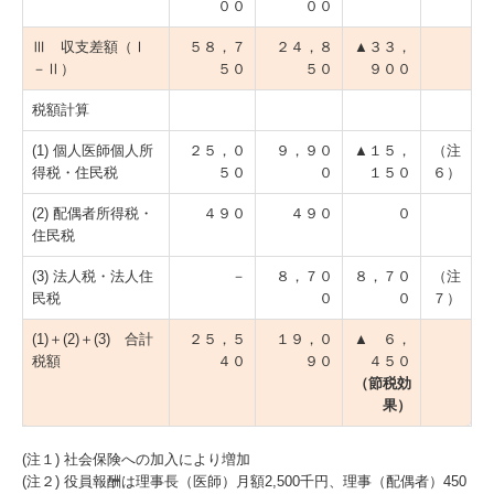
００
００
Ⅲ 収支差額（Ⅰ
５８，７
２４，８
▲３３，
－Ⅱ）
５０
５０
９００
税額計算
(1) 個人医師個人所
２５，０
９，９０
▲１５，
（注
得税・住民税
５０
０
１５０
６）
(2) 配偶者所得税・
４９０
４９０
０
住民税
(3) 法人税・法人住
－
８，７０
８，７０
（注
民税
０
０
７）
(1)＋(2)＋(3) 合計
２５，５
１９，０
▲ ６，
税額
４０
９０
４５０
（節税効
果）
(注１) 社会保険への加入により増加
(注２) 役員報酬は理事長（医師）月額2,500千円、理事（配偶者）450