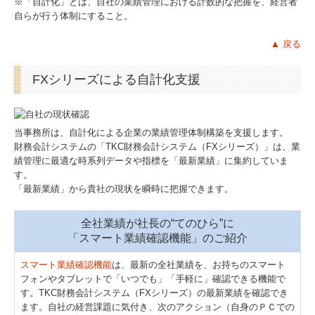
※「自計化」とは、自社の業績管理における計数的な把握を、経営者
自らが行う体制にすること。
関連リンク
▲ 戻る
リンク集
FXシリーズによる自計化支援
お問合せ
病院・診療所の皆様へ
当事務所は、自計化による企業の業績管理体制構築を支援します。
財務会計システムの「TKC財務会計システム（FXシリーズ）」は、業
補助金・助成金・融資情報
績管理に最適な時系列データや指標を「最新業績」に集約していま
す。
「最新業績」から貴社の現状を瞬時に把握できます。
関与先向け融資商品ご紹介
全社業績が社長の“てのひら”に
戦略財務情報システム
「スマート業績確認機能」のご紹介
継続MASシステム
スマート業績確認機能
は、最新の全社業績を、お持ちのスマート
フォンやタブレットで「いつでも」「手軽に」確認できる機能で
す。TKC財務会計システム（FXシリーズ）の最新業績を確認でき
戦略販売・購買情報システム
ます。自社の経営課題に気付き、次のアクション（自身のＰＣでの