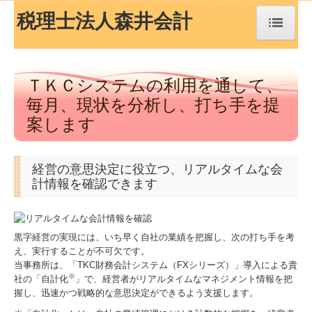
税理士法人森井会計
トップページ
ＴＫＣシステムの利用を通して、
毎月、現状を分析し、打ち手を提
TKCシステムQ&A
案します
経営革新等支援機関とは
経営の意思決定に役立つ、リアルタイムな会
経営改善オンデマンド講座
計情報を確認できます
経営者お役立ち情報
事務所紹介
黒字経営の実現には、いち早く自社の業績を把握し、次の打ち手を考
え、実行することが不可欠です。
当事務所は、「TKC財務会計システム（FXシリーズ）」導入による貴
経営理念
※
社の「自計化
」で、経営者がリアルタイムなマネジメント情報を把
握し、迅速かつ戦略的な意思決定ができるよう支援します。
交通案内