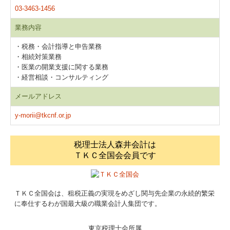
03-3463-1456
業務内容
・税務・会計指導と申告業務
・相続対策業務
・医業の開業支援に関する業務
・経営相談・コンサルティング
メールアドレス
y-morii@tkcnf.or.jp
税理士法人森井会計は
ＴＫＣ全国会会員です
ＴＫＣ全国会は、租税正義の実現をめざし関与先企業の永続的繁栄
に奉仕するわが国最大級の職業会計人集団です。
東京税理士会所属