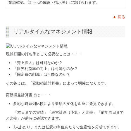
業績確認、部下への確認・指示等）に繋げられます。
戦略給与情報システム
▲ 戻る
建設業用会計情報DB
リアルタイムなマネジメント情報
採用案内
特許取得
現状打開の打ち手として必要なことは・・・
個人情報保護方針
「売上拡大」は可能なのか？
「限界利益率の向上」は可能なのか？
「固定費の削減」は可能なのか？
その答えは、「変動損益計算書」によって明確になります。
変動損益計算書では・・・
多彩な時系列比較により業績の変化を即座に発見できます。
「本日までの実績」「経営計画（予算）と比較」「前年同日まで
と比較」が瞬時に確認できます。
1人あたり、または任意の単位あたりで生産性を分析できます。