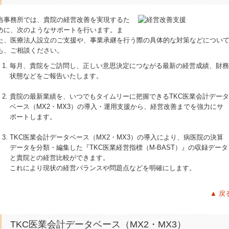
当事務所では、貴院の経営改善を実現するた
めに、次のようなサポートを行います。ま
た、医療法人設立のご支援や、事業承継を行う際の具体的な対策などについ
も、ご相談ください。
毎月、貴院をご訪問し、正しい意思決定につながる最新の経営成績、財務
状態などをご報告いたします。
貴院の最新業績を、いつでもタイムリーに把握できるTKC医業会計データ
ベース（MX2・MX3）の導入・運用支援から、経営改善までを強力にサ
ポートします。
TKC医業会計データベース（MX2・MX3）の導入により、病医院の決算
データを分類・編集した『TKC医業経営指標（M-BAST）』の収録データ
と貴院との経営比較ができます。
これにより現状の経営バランスや問題点などを明確にします。
▲ 戻
TKC医業会計データベース（MX2・MX3）