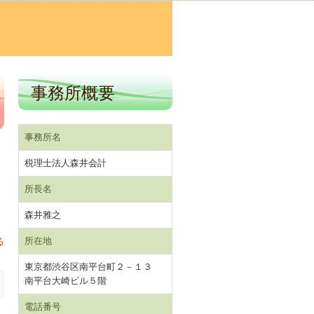
事務所概要
事務所名
税理士法人森井会計
所長名
森井雅之
所在地
る
東京都渋谷区南平台町２－１３
南平台大崎ビル５階
電話番号