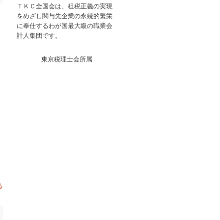
ＴＫＣ全国会は、租税正義の実現
をめざし関与先企業の永続的繁栄
に奉仕するわが国最大級の職業会
計人集団です。
て
東京税理士会所属
る