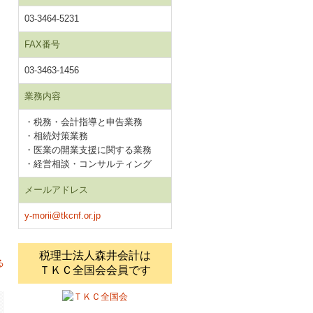
03-3464-5231
FAX番号
03-3463-1456
業務内容
・税務・会計指導と申告業務
・相続対策業務
・医業の開業支援に関する業務
・経営相談・コンサルティング
メールアドレス
y-morii@tkcnf.or.jp
税理士法人森井会計は
る
ＴＫＣ全国会会員です