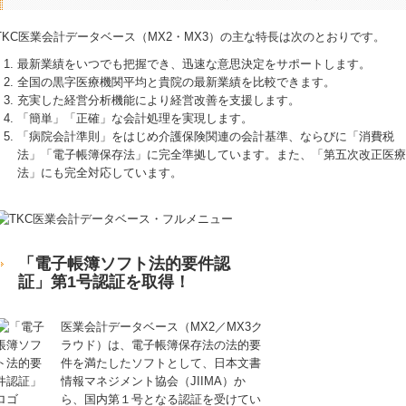
TKC医業会計データベース（MX2・MX3）の主な特長は次のとおりです。
最新業績をいつでも把握でき、迅速な意思決定をサポートします。
全国の黒字医療機関平均と貴院の最新業績を比較できます。
充実した経営分析機能により経営改善を支援します。
「簡単」「正確」な会計処理を実現します。
「病院会計準則」をはじめ介護保険関連の会計基準、ならびに「消費税
法」「電子帳簿保存法」に完全準拠しています。また、「第五次改正医療
法」にも完全対応しています。
「電子帳簿ソフト法的要件認
証」第1号認証を取得！
医業会計データベース（MX2／MX3ク
ラウド）は、電子帳簿保存法の法的要
件を満たしたソフトとして、日本文書
情報マネジメント協会（JIIMA）か
ら、国内第１号となる認証を受けてい