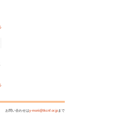
る
較
グ
る
お問い合わせは
y-morii@tkcnf.or.jp
まで