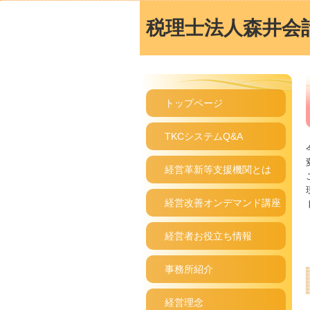
税理士法人森井会
トップページ
TKCシステムQ&A
経営革新等支援機関とは
経営改善オンデマンド講座
経営者お役立ち情報
事務所紹介
経営理念