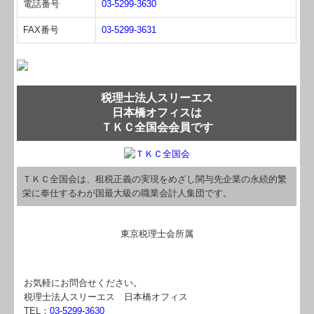
電話番号
03-5299-3630
関与先向け融資商品ご紹介
FAX番号
03-5299-3631
経営者お役立ち情報
経営者オススメ情報
税理士法人スリーエス
Q&A経営相談
日本橋オフィスは
ＴＫＣ全国会会員です
税務カレンダー
税務Q&A
ＴＫＣ全国会は、租税正義の実現をめざし関与先企業の永続的繁
栄に奉仕するわが国最大級の職業会計人集団です。
社長メニューASP版
TKCシステムQ&A
東京税理士会所属
公益法人プロジェクト
お気軽にお問合せください。
個人情報保護方針
税理士法人スリーエス 日本橋オフィス
TEL：
03-5299-3630