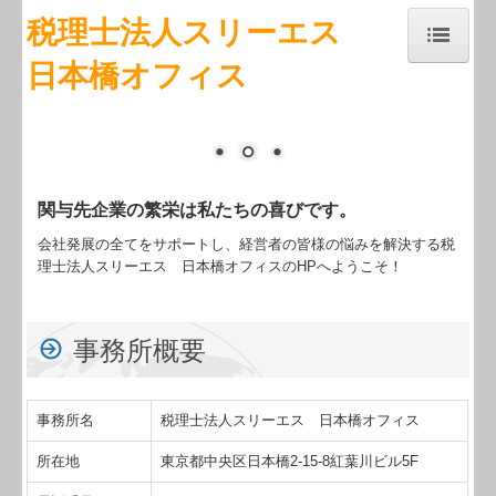
税理士法人スリーエス
日本橋オフィス
トップページ
事務所紹介
経営理念
関与先企業の繁栄は私たちの喜びです。
交通案内
会社発展の全てをサポートし、経営者の皆様の悩みを解決する税
理士法人スリーエス 日本橋オフィスのHPへようこそ！
業務案内
関連リンク
事務所概要
リンク集
事務所名
お問合せ
税理士法人スリーエス 日本橋オフィス
所在地
東京都中央区日本橋2-15-8紅葉川ビル5F
補助金・助成金・融資情報