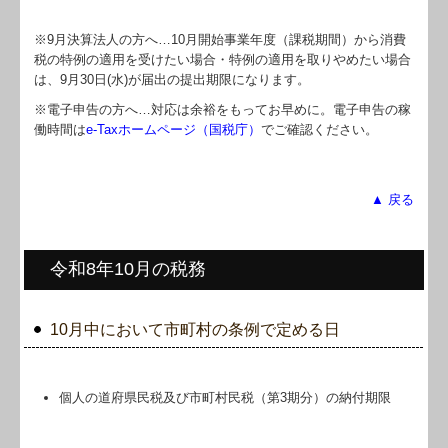
※9月決算法人の方へ…
10
月開始事業年度（課税期間）から消費
税の特例の適用を受けたい場合・特例の適用を取りやめたい場合
は、9月30日(水)が届出の提出期限になります。
※電子申告の方へ…対応は余裕をもってお早めに。電子申告の稼
働時間は
e-Taxホームページ（国税庁）
でご確認ください。
▲ 戻る
令和8年10月の税務
10月中において市町村の条例で定める日
個人の道府県民税及び市町村民税（第3期分）の納付期限