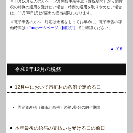
※11月決算法人の方へ…
12
月開始事業年度（課税期間）から消費
税の特例の適用を受けたい場合・特例の適用を取りやめたい場合
は、11月30日(月)が届出の提出期限になります。
※電子申告の方へ…対応は余裕をもってお早めに。電子申告の稼
働時間は
e-Taxホームページ（国税庁）
でご確認ください。
▲ 戻る
令和8年12月の税務
12月中において市町村の条例で定める日
固定資産税（都市計画税）の第3期分の納付期限
本年最後の給与の支払いを受ける日の前日