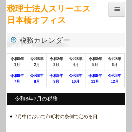
税理士法人スリーエス
日本橋オフィス
トップページ
事務所紹介
税務カレンダー
経営理念
令和
8
年
令和
8
年
令和
8
年
令和
8
年
令和
8
年
令和
8
年
交通案内
1月
2月
3月
4月
5月
6月
業務案内
令和
8
年
令和
8
年
令和
8
年
令和8
年
令和8年
令和8年
7月
8月
9月
10月
1
1
月
12月
関連リンク
令和8年7月の税務
リンク集
お問合せ
7月中において市町村の条例で定める日
補助金・助成金・融資情報