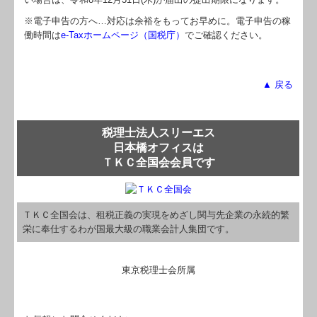
※電子申告の方へ…対応は余裕をもってお早めに。電子申告の稼
働時間は
e-Taxホームページ（国税庁）
でご確認ください。
▲ 戻る
税理士法人スリーエス
日本橋オフィスは
ＴＫＣ全国会会員です
ＴＫＣ全国会は、租税正義の実現をめざし関与先企業の永続的繁
栄に奉仕するわが国最大級の職業会計人集団です。
東京税理士会所属