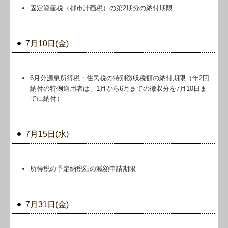
固定資産税（都市計画税）の第2期分の納付期限
関与先向け融資商品ご紹介
経営者お役立ち情報
7月10日(金)
経営者オススメ情報
Q&A経営相談
6月分源泉所得税・住民税の特別徴収税額の納付期限（年2回
納付の特例適用者は、1月から6月までの徴収分を7月10日ま
税務カレンダー
でに納付）
税務Q&A
7月15日(水)
社長メニューASP版
TKCシステムQ&A
所得税の予定納税額の減額申請期限
公益法人プロジェクト
7月31日(金)
個人情報保護方針