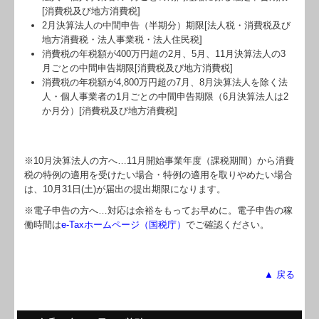
[消費税及び地方消費税]
2月決算法人の中間申告（半期分）期限[法人税・消費税及び
地方消費税・法人事業税・法人住民税]
消費税の年税額が400万円超の2月、5月、11月決算法人の3
月ごとの中間申告期限[消費税及び地方消費税]
消費税の年税額が4,800万円超の7月、8月決算法人を除く法
人・個人事業者の1月ごとの中間申告期限（6月決算法人は2
か月分）[消費税及び地方消費税]
※10月決算法人の方へ…
11
月開始事業年度（課税期間）から消費
税の特例の適用を受けたい場合・特例の適用を取りやめたい場合
は、10月31日(土)が届出の提出期限になります。
※電子申告の方へ…対応は余裕をもってお早めに。電子申告の稼
働時間は
e-Taxホームページ（国税庁）
でご確認ください。
▲ 戻る