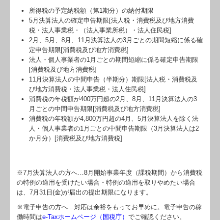
所得税の予定納税額（第1期分）の納付期限
5月決算法人の確定申告期限[法人税・消費税及び地方消費
税・法人事業税・（法人事業所税）・法人住民税]
2月、5月、8月、11月決算法人の3月ごとの期間短縮に係る確
定申告期限[消費税及び地方消費税]
法人・個人事業者の1月ごとの期間短縮に係る確定申告期限
[消費税及び地方消費税]
11月決算法人の中間申告（半期分）期限[法人税・消費税及
び地方消費税・法人事業税・法人住民税]
消費税の年税額が400万円超の2月、8月、11月決算法人の3
月ごとの中間申告期限[消費税及び地方消費税]
消費税の年税額が4,800万円超の4月、5月決算法人を除く法
人・個人事業者の1月ごとの中間申告期限（3月決算法人は2
か月分）[消費税及び地方消費税]
※7月決算法人の方へ…
8
月開始事業年度（課税期間）から消費税
の特例の適用を受けたい場合・特例の適用を取りやめたい場合
は、7月31日(金)が届出の提出期限になります。
※電子申告の方へ…対応は余裕をもってお早めに。電子申告の稼
働時間は
e-Taxホームページ（国税庁）
でご確認ください。