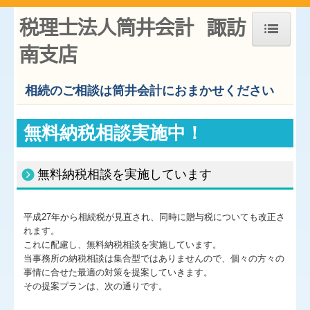
税理士法人筒井会計 諏訪
南支店
ホーム
相続のご相談は筒井会計におまかせください
お知らせ
事務所紹介
無料納税相談実施中！
経営理念
職員紹介
無料納税相談を実施しています
交通案内
平成27年から相続税が見直され、同時に贈与税についても改正さ
業務案内
れます。
これに配慮し、無料納税相談を実施しています。
よくある質問
当事務所の納税相談は集合型ではありませんので、個々の方々の
事情に合せた最適の対策を提案していきます。
料金について
その提案プランは、次の通りです。
関連リンク