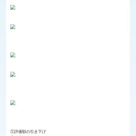
リンク集
採用情報
お問合せ
FX4クラウド
補助金・助成金・融資情報
関与先向け融資商品ご紹介
経営者お役立ち情報
TKCシステムQ&A
経営革新等支援機関とは
経営改善オンデマンド講座
①評価額の引き下げ
無料納税相談実施中！