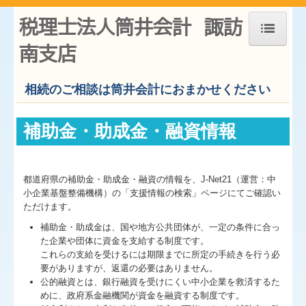
税理士法人筒井会計 諏訪
南支店
ホーム
相続のご相談は筒井会計におまかせください
お知らせ
事務所紹介
補助金・助成金・融資情報
経営理念
職員紹介
都道府県の補助金・助成金・融資の情報を、J-Net21（運営：中
小企業基盤整備機構）の「支援情報の検索」ページにてご確認い
交通案内
ただけます。
業務案内
補助金・助成金は、国や地方公共団体が、一定の条件に合っ
た企業や団体に資金を支給する制度です。
よくある質問
これらの支給を受けるには期限までに所定の手続きを行う必
要がありますが、返還の必要はありません。
料金について
公的融資とは、銀行融資を受けにくい中小企業を救済するた
めに、政府系金融機関が資金を融資する制度です。
関連リンク