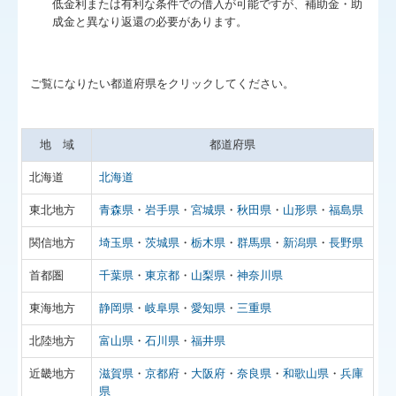
低金利または有利な条件での借入が可能ですが、補助金・助
成金と異なり返還の必要があります。
リンク集
採用情報
ご覧になりたい都道府県をクリックしてください。
お問合せ
FX4クラウド
地 域
都道府県
補助金・助成金・融資情報
北海道
北海道
東北地方
青森県
・
岩手県
・
宮城県
・
秋田県
・
山形県
・
福島県
関与先向け融資商品ご紹介
関信地方
埼玉県
・
茨城県
・
栃木県
・
群馬県
・
新潟県
・
長野県
経営者お役立ち情報
首都圏
千葉県
・
東京都
・
山梨県
・
神奈川県
TKCシステムQ&A
東海地方
静岡県
・
岐阜県
・
愛知県
・
三重県
経営革新等支援機関とは
北陸地方
富山県
・
石川県
・
福井県
経営改善オンデマンド講座
近畿地方
滋賀県
・
京都府
・
大阪府
・
奈良県
・
和歌山県
・
兵庫
無料納税相談実施中！
県