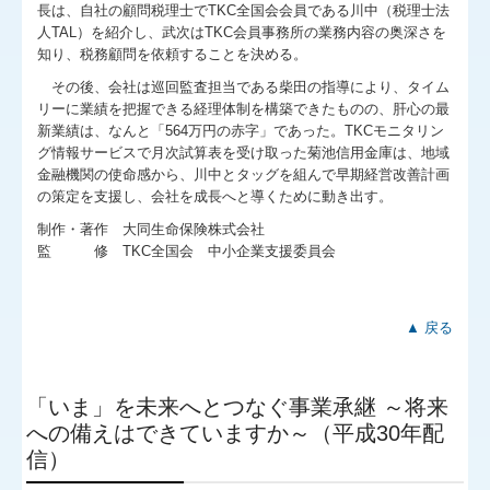
長は、自社の顧問税理士でTKC全国会会員である川中（税理士法
人TAL）を紹介し、武次はTKC会員事務所の業務内容の奥深さを
知り、税務顧問を依頼することを決める。
その後、会社は巡回監査担当である柴田の指導により、タイム
リーに業績を把握できる経理体制を構築できたものの、肝心の最
新業績は、なんと「564万円の赤字」であった。TKCモニタリン
グ情報サービスで月次試算表を受け取った菊池信用金庫は、地域
金融機関の使命感から、川中とタッグを組んで早期経営改善計画
の策定を支援し、会社を成長へと導くために動き出す。
制作・著作 大同生命保険株式会社
監 修 TKC全国会 中小企業支援委員会
▲ 戻る
「いま」を未来へとつなぐ事業承継 ～将来
への備えはできていますか～（平成30年配
信）