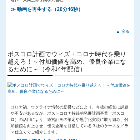
≫ 動画を再生する（20分46秒）
リンク集
採用情報
▲ 戻る
お問合せ
FX4クラウド
ポスコロ計画でウィズ・コロナ時代を乗り
越えろ！～付加価値を高め、優良企業にな
補助金・助成金・融資情報
るために～（令和4年配信）
関与先向け融資商品ご紹介
経営者お役立ち情報
TKCシステムQ&A
コロナ禍、ウクライナ情勢の影響などにより、今後の経営に課題
経営革新等支援機関とは
や不安があるなか、ポストコロナ持続的発展計画事業（ポスコ
ロ）の活用により、経営計画の策定や黒字化実現に取り組み、付
経営改善オンデマンド講座
加価値を向上させ、優良企業を目指している３社のケースをドラ
マ仕立てでご紹介します。
無料納税相談実施中！