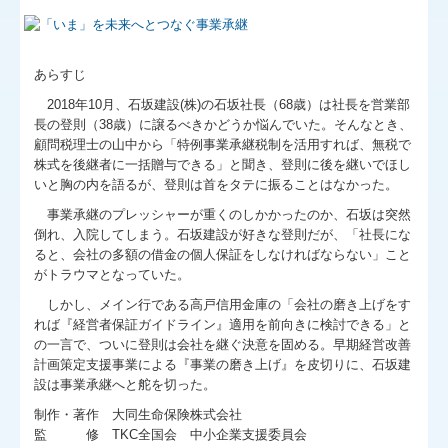
あらすじ
2018年10月、石坂建設(株)の石坂社長（68歳）は社長を営業部
長の登則（38歳）に譲るべきかどうか悩んでいた。そんなとき、
顧問税理士の山中から「特例事業承継税制を活用すれば、無税で
株式を後継者に一括贈与できる」と聞き、登則に後を継いでほし
いと胸の内を語るが、登則は首をタテに振ることはなかった。
事業承継のプレッシャーが重くのしかかったのか、石坂は突然
倒れ、入院してしまう。石坂建設が好きな登則だが、「社長にな
ると、会社の多額の借金の個人保証をしなければならない」こと
がトラウマとなっていた。
しかし、メイン行である高戸信用金庫の「会社の磨き上げをす
れば『経営者保証ガイドライン』適用を前向きに検討できる」と
の一言で、ついに登則は会社を継ぐ決意を固める。早期経営改善
計画策定支援事業による『事業の磨き上げ』を皮切りに、石坂建
設は事業承継へと舵を切った。
制作・著作 大同生命保険株式会社
監 修 TKC全国会 中小企業支援委員会