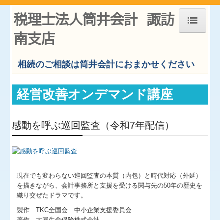
税理士法人筒井会計 諏訪
南支店
ホーム
相続のご相談は筒井会計におまかせください
お知らせ
事務所紹介
経営改善オンデマンド講座
経営理念
職員紹介
感動を呼ぶ巡回監査（令和7年配信）
交通案内
業務案内
現在でも変わらない巡回監査の本質（内包）と時代対応（外延）
よくある質問
を描きながら、会計事務所と支援を受ける関与先の50年の歴史を
織り交ぜたドラマです。
料金について
製作 TKC全国会 中小企業支援委員会
関連リンク
著作 大同生命保険株式会社