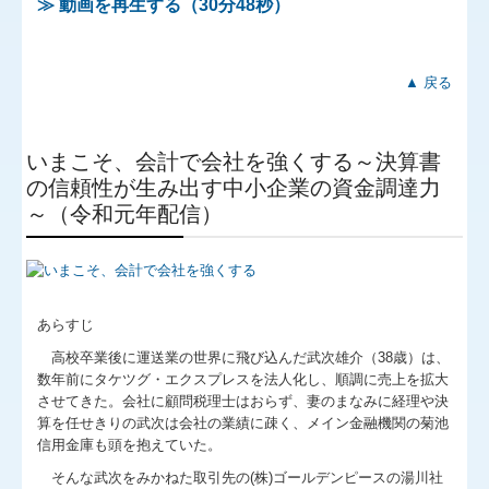
≫ 動画を再生する（30分48秒）
▲ 戻る
いまこそ、会計で会社を強くする～決算書
の信頼性が生み出す中小企業の資金調達力
～（令和元年配信）
あらすじ
高校卒業後に運送業の世界に飛び込んだ武次雄介（38歳）は、
数年前にタケツグ・エクスプレスを法人化し、順調に売上を拡大
させてきた。会社に顧問税理士はおらず、妻のまなみに経理や決
算を任せきりの武次は会社の業績に疎く、メイン金融機関の菊池
信用金庫も頭を抱えていた。
そんな武次をみかねた取引先の(株)ゴールデンピースの湯川社