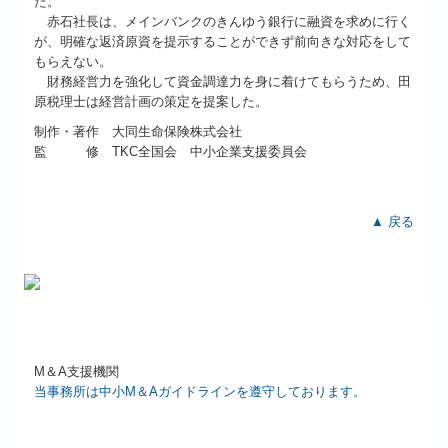
た。
赤石社長は、メインバンクのきんゆう銀行に融資を求めに行く
が、明確な返済原資を提示することができず前向きな対応をして
もらえない。
財務経営力を強化して資金調達力を身に着けてもらうため、田
原税理士は経営計画の策定を提案した。
制作・著作 大同生命保険株式会社
監 修 TKC全国会 中小企業支援委員会
▲ 戻る
М＆A支援機関
当事務所は中小M＆Aガイドラインを遵守しております。