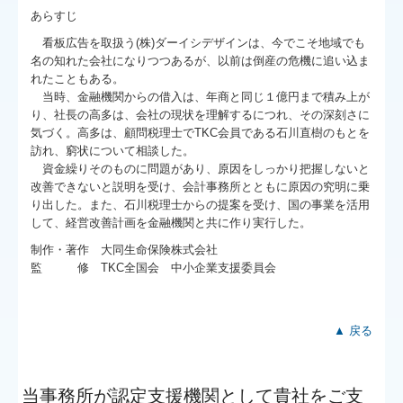
あらすじ
看板広告を取扱う(株)ダーイシデザインは、今でこそ地域でも
名の知れた会社になりつつあるが、以前は倒産の危機に追い込ま
れたこともある。
当時、金融機関からの借入は、年商と同じ１億円まで積み上が
り、社長の高多は、会社の現状を理解するにつれ、その深刻さに
気づく。高多は、顧問税理士でTKC会員である石川直樹のもとを
訪れ、窮状について相談した。
資金繰りそのものに問題があり、原因をしっかり把握しないと
改善できないと説明を受け、会計事務所とともに原因の究明に乗
り出した。また、石川税理士からの提案を受け、国の事業を活用
して、経営改善計画を金融機関と共に作り実行した。
制作・著作 大同生命保険株式会社
監 修 TKC全国会 中小企業支援委員会
▲ 戻る
当事務所が認定支援機関として貴社をご支