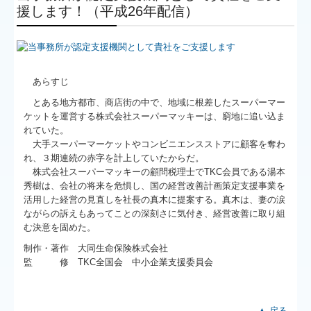
援します！（平成26年配信）
あらすじ
とある地方都市、商店街の中で、地域に根差したスーパーマー
ケットを運営する株式会社スーパーマッキーは、窮地に追い込ま
れていた。
大手スーパーマーケットやコンビニエンスストアに顧客を奪わ
れ、３期連続の赤字を計上していたからだ。
株式会社スーパーマッキーの顧問税理士でTKC会員である湯本
秀樹は、会社の将来を危惧し、国の経営改善計画策定支援事業を
活用した経営の見直しを社長の真木に提案する。真木は、妻の涙
ながらの訴えもあってことの深刻さに気付き、経営改善に取り組
む決意を固めた。
制作・著作 大同生命保険株式会社
監 修 TKC全国会 中小企業支援委員会
▲ 戻る