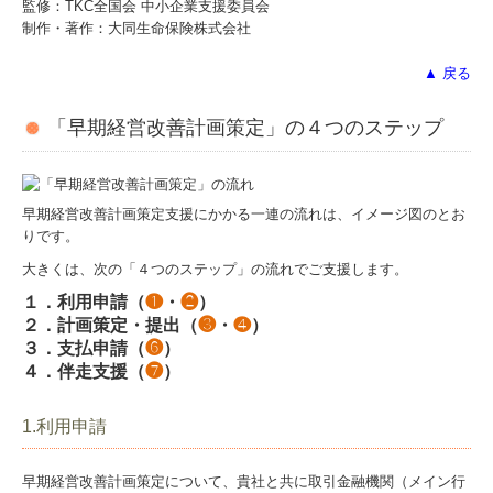
監修：TKC全国会 中小企業支援委員会
制作・著作：大同生命保険株式会社
▲ 戻る
「早期経営改善計画策定」の４つのステップ
早期経営改善計画策定支援にかかる一連の流れは、イメージ図のとお
りです。
大きくは、次の「４つのステップ」の流れでご支援します。
１．利用申請（
❶
・
❷
）
２．計画策定・提出（
❸
・
❹
）
３．支払申請（
❻
）
４．伴走支援（
❼
）
1.利用申請
早期経営改善計画策定について、貴社と共に取引金融機関（メイン行