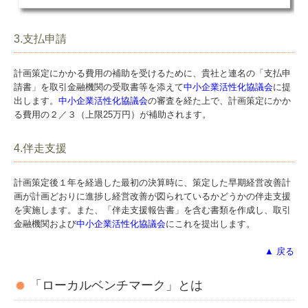
3.支払申請
計画策定にかかる費用の補助を受けるために、貴社と連名の「支払申
請書」を取引金融機関の受取書等を添えて
中小企業活性化協議会
に提
出します。
中小企業活性化協議会
の審査を経た上で、計画策定にかか
る費用の２／３（上限25万円）が補助されます。
4.伴走支援
計画策定後１年を経過した最初の決算時に、策定した早期経営改善計
画が計画どおりに進捗し経営改善が図られているかどうかの伴走支援
を実施します。また、「伴走支援報告書」を含む書類を作成し、取引
金融機関および
中小企業活性化協議会
にこれを提出します。
▲ 戻る
「ローカルベンチマーク」とは