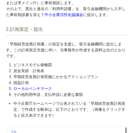
または準メイン行）に事前相談します。
その上で、貴社と連名の「利用申請書」を、取引金融機関から入手し
た事前相談書を添えて
中小企業活性化協議会
に提出します。
2.計画策定・提出
「早期経営改善計画書」の策定を支援し、取引金融機関に提出しま
す。この計画策定支援に伴い、当事務所が作成する資料は次のとおり
です。
ビジネスモデル俯瞰図
資金実績・計画表
早期経営改善計画実施にかかるアクションプラン
損益計画
ローカルベンチマーク
その他利用申請、支払申請に必要な書類
中小企業庁ホームページで公表されている「早期経営改善計画策
定」で作成する帳表は、以下のとおりです。（画像をクリックす
ると拡大表示できます）