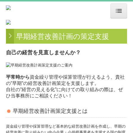
トップページ
早期経営改善計画の策定支援
お知らせ
業務案内
自己の経営を見直しませんか？
事務所紹介
交通案内
平常時から
資金繰り管理や採算管理が行えるよう、貴社
の”早期”の経営改善計画策定を支援します。
経営理念
自社の”経営の見える化”に向けての取り組みの際は、ぜ
ひ当事務所にご相談ください！
職員紹介
早期経営改善計画策定支援とは
料金について
資金繰り管理や採算管理など基本的な経営改善計画を作成し、早期の
書面添付制度のご紹介
経営改善に取り組みたい中小企業・小規模事業者を支援する国の制度