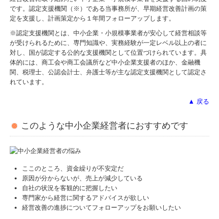
です。認定支援機関（※）である当事務所が、早期経営改善計画の策
早期経営改善計画の策定支援
定を支援し、計画策定から１年間フォローアップします。
円滑な事業承継を支援
※認定支援機関とは、中小企業・小規模事業者が安心して経営相談等
が受けられるために、専門知識や、実務経験が一定レベル以上の者に
対し、国が認定する公的な支援機関として位置づけられています。具
黒字決算に役立つTKCシステム
体的には、商工会や商工会議所など中小企業支援者のほか、金融機
関、税理士、公認会計士、弁護士等が主な認定支援機関として認定さ
小規模企業共済制度
れています。
経営者お役立ち情報
▲ 戻る
税務カレンダー
このような中小企業経営者におすすめです
Q&A経営相談
税務Q&A
ここのところ、資金繰りが不安定だ
原因が分からないが、売上が減少している
セミナー案内
自社の状況を客観的に把握したい
専門家から経営に関するアドバイスが欲しい
FX4クラウド
経営改善の進捗についてフォローアップをお願いしたい