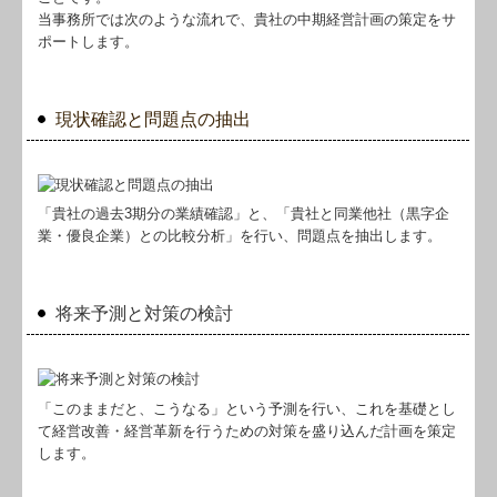
税務Q&A
当事務所では次のような流れで、貴社の中期経営計画の策定をサ
ポートします。
Q&A経営相談
FX4クラウド(公益用)
現状確認と問題点の抽出
公益法人会計DB
社長メニューASP版
「貴社の過去3期分の業績確認」と、「貴社と同業他社（黒字企
業・優良企業）との比較分析」を行い、問題点を抽出します。
経営革新等支援機関とは
経営改善計画の策定支援
将来予測と対策の検討
経営改善オンデマンド講座
個人情報保護法について
「このままだと、こうなる」という予測を行い、これを基礎とし
リンク集
て経営改善・経営革新を行うための対策を盛り込んだ計画を策定
します。
お問合せ