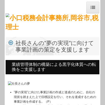
トップページ
事務所紹介
経営理念
社長さんの”夢の実現”に向けて
事業計画の策定を支援します
交通案内
業務案内
業績管理体制の構築による黒字化体質への転
換をご支援します
経営者お役立ち情報
経営者オススメ情報
税務カレンダー
”夢の実現”に向けた事業計画の作成と達成のために、自社の
現状を踏まえた上で目標設定を行い、それを達成するための
補助金・助成金・融資情報
事業計画を作成する。（P）