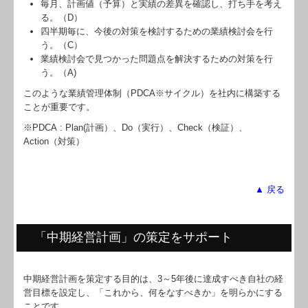
毎月、計画値（予算）と実績の差異を確認し、打ち手を考え
セミナー案内
る。（D）
四半期毎に、今後の対策を検討するための業績検討会を行
採用情報
う。（C）
業績検討会で見つかった問題点を解決するための対策を行
FX4クラウド
う。（A)
このような業績管理体制（PDCA※サイクル）を社内に構築する
グループ通算（有利・不利）判定
ことが重要です。
※PDCA : Plan(計画）、Do（実行）、Check（検証）、
病院・診療所の皆様へ
Action（対策）
社会福祉法人の皆様へ
▲ 戻る
公益法人の発展をサポート
TKCシステムQ&A
「中期経営計画」の策定をサポート
社会福祉法人会計Q&A
関与先向け融資商品ご紹介
中期経営計画を策定する目的は、3～5年後に達成すべき自社の経
営目標を設定し、「これから、何をなすべきか」を明らかにする
ことです。