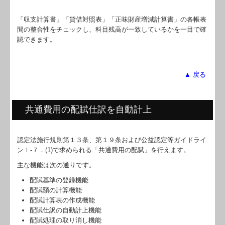
「収支計算書」「貸借対照表」「正味財産増減計算書」の各帳表
間の整合性をチェックし、科目残高が一致しているかを一目で確
認できます。
▲ 戻る
共通費用の配賦仕訳を自動計上
認定法施行規則第１３条、第１９条および公益認定等ガイドライ
ンⅠ-７．(1)で求められる「共通費用の配賦」を行えます。
主な機能は次の通りです。
配賦基準の登録機能
配賦額の計算機能
配賦計算表の作成機能
配賦仕訳の自動計上機能
配賦処理の取り消し機能