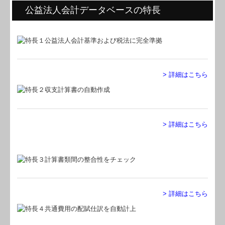
公益法人会計データベースの特長
セミナー案内
採用情報
FX4クラウド
グループ通算（有利・不利）判定
> 詳細はこちら
病院・診療所の皆様へ
社会福祉法人の皆様へ
> 詳細はこちら
公益法人の発展をサポート
TKCシステムQ&A
社会福祉法人会計Q&A
> 詳細はこちら
関与先向け融資商品ご紹介