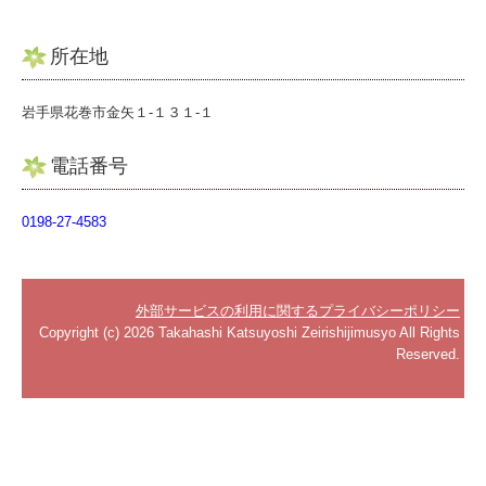
よくある質問
料金について
所在地
関連リンク
岩手県花巻市金矢１-１３１-１
リンク集
電話番号
お問合せ
0198-27-4583
補助金・助成金・融資情報
関与先向け融資商品ご紹介
外部サービスの利用に関するプライバシーポリシー
Copyright (c) 2026 Takahashi Katsuyoshi Zeirishijimusyo All Rights
経営者お役立ち情報
Reserved.
経営者オススメ情報
Q&A経営相談